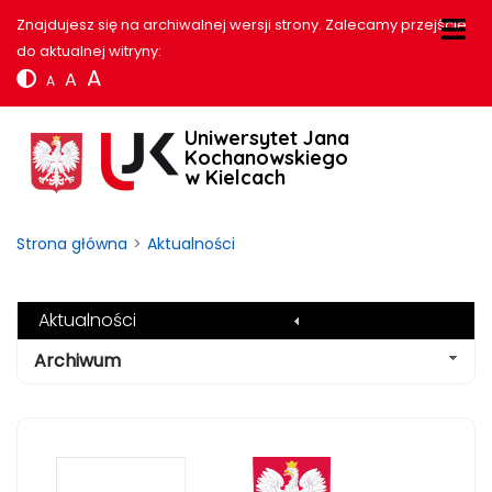
Znajdujesz się na archiwalnej wersji strony. Zalecamy przejście
do aktualnej witryny:
A
A
A
Uniwersytet Jana
Kochanowskiego
w Kielcach
Strona główna
Aktualności
Aktualności
Archiwum