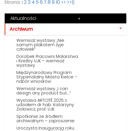
Strona:
2
3
4
5
6
7
8
9
10
>>
>>||
1
Aktualności
Archiwum
Wernisaż wystawy „Nie
samym plakatem żyje
człowiek”
Dorobek Pracowni Malarstwa
i Rzeźby UJK – wernisaż
wystawy
Międzynarodowy Program
Stypendialny Miasta Kielce –
nabór wniosków
Wernisaż wystawy „I can
design any product but…”
Wystawa ARTCITÉ 2025 z
udziałem dr hab. Katarzyny
Ziołowicz, prof. UJK
Spotkanie ze źródłem
archiwalnym – zaproszenie
Uroczysta Inauguracja roku