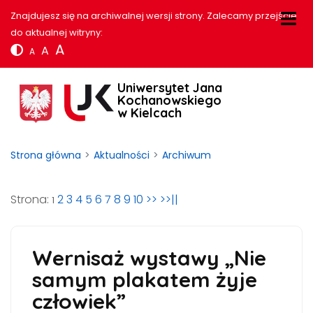
Znajdujesz się na archiwalnej wersji strony. Zalecamy przejście
do aktualnej witryny:
A
A
A
Uniwersytet Jana
Kochanowskiego
w Kielcach
Strona główna
Aktualności
Archiwum
Strona:
2
3
4
5
6
7
8
9
10
>>
>>||
1
Wernisaż wystawy „Nie
samym plakatem żyje
człowiek”