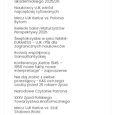
akademickiego 2025/26
Naukowcy UJK wśród
najczęściej cytowanych
Mecz UJK Kielce vs. Polonia
Bytom
Kielecki Salon Maturzystów
Perspektywy 2025
Świętokrzyskie w sieci NAWA-
EURAXESS – UJK i PŚk dla
zagranicznych naukowców
Rozwój współpracy
transatlantyckiej
Konferencja „Kielce 1945 –
1956 nowe fakty, nowe
interpretacje” - zaproszenie
Nie daj zrobić z siebie
przestępcy - KAS ostrzega
osoby przed 26 rokiem życia
Narodowe Czytanie Patrona
XXXV Zjazd Polskiego
Towarzystwa Anatomicznego
Mecz UJK Kielce vs. Stal
Stalowa Wola