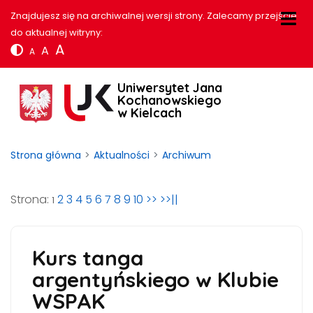
Znajdujesz się na archiwalnej wersji strony. Zalecamy przejście
do aktualnej witryny:
A
A
A
Uniwersytet Jana
Kochanowskiego
w Kielcach
Strona główna
Aktualności
Archiwum
Strona:
2
3
4
5
6
7
8
9
10
>>
>>||
1
Kurs tanga
argentyńskiego w Klubie
WSPAK