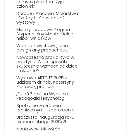
samym plakatem żyje
człowiek”
Dorobek Pracowni Malarstwa
i Rzeźby UJK – wernisaż
wystawy
Międzynarodowy Program
Stypendialny Miasta Kielce –
nabór wniosków
Wernisaż wystawy „I can
design any product but…”
Nowoczesna proﬁlaktyka w
praktyce. W jaki sposób
skutecznie wzmacniać dzieci
i młodzież?
Wystawa ARTCITÉ 2025 z
udziałem dr hab. Katarzyny
Ziołowicz, prof. UJK
„Dzień Zero” na Wydziale
Pedagogiki i Psychologii
Spotkanie ze źródłem
archiwalnym – zaproszenie
Uroczysta Inauguracja roku
akademickiego 2025/26
Naukowcy UJK wśród