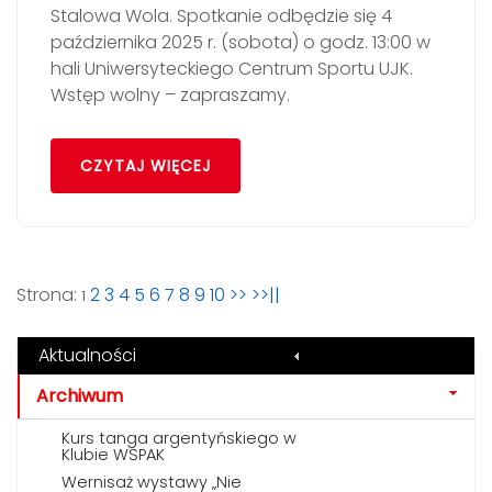
Stalowa Wola. Spotkanie odbędzie się 4
października 2025 r. (sobota) o godz. 13:00 w
hali Uniwersyteckiego Centrum Sportu UJK.
Wstęp wolny – zapraszamy.
CZYTAJ WIĘCEJ
Strona:
2
3
4
5
6
7
8
9
10
>>
>>||
1
Aktualności
Archiwum
Kurs tanga argentyńskiego w
Klubie WSPAK
Wernisaż wystawy „Nie