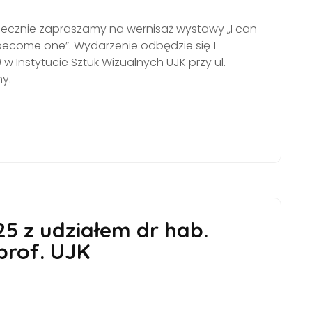
rdecznie zapraszamy na wernisaż wystawy „I can
 become one”. Wydarzenie odbędzie się 1
0 w Instytucie Sztuk Wizualnych UJK przy ul.
ny.
 z udziałem dr hab.
prof. UJK