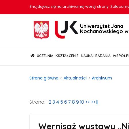
Znajdujesz się na archiwalnej wersji strony. Zalecamy
Uniwersytet Jana
Kochanowskiego w 
(CURRENT)
UCZELNIA
KSZTAŁCENIE
NAUKA I BADANIA
WSPÓŁP
Strona główna
Aktualności
Archiwum
Strona:
2
3
4
5
6
7
8
9
10
>>
>>||
1
Wernisaż wystawy „N