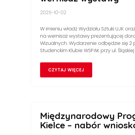
2025-10-02
W imieniu władz Wydziału Sztuki UJK ora
na wernisaż wystawy prezentującej doro
Wizualnych. Wydarzenie odbędzie się 2 pa
Studenckim Klubie WSPAK przy ul. Śląskiej
CZYTAJ WIĘCEJ
Międzynarodowy Prog
Kielce – nabór wnios