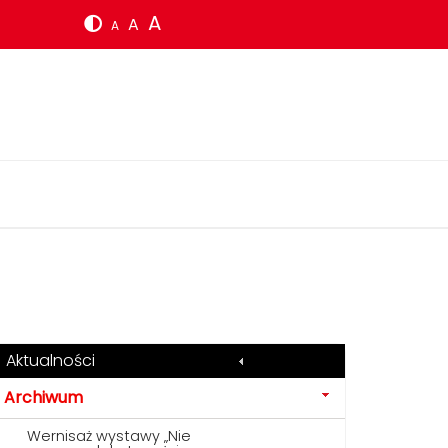
A
A
A
Aktualności
Archiwum
Wernisaż wystawy „Nie