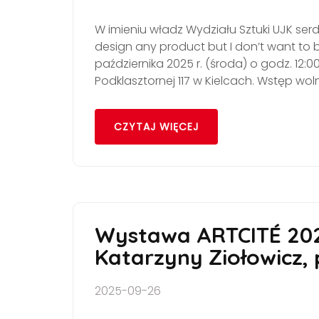
W imieniu władz Wydziału Sztuki UJK se
design any product but I don’t want to
października 2025 r. (środa) o godz. 12:0
Podklasztornej 117 w Kielcach. Wstęp wol
CZYTAJ WIĘCEJ
Wystawa ARTCITÉ 2025
Katarzyny Ziołowicz, 
2025-09-26