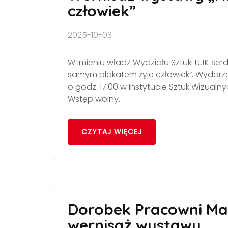
człowiek”
2025-10-03
W imieniu władz Wydziału Sztuki UJK se
samym plakatem żyje człowiek”. Wydarzen
o godz. 17:00 w Instytucie Sztuk Wizualnyc
Wstęp wolny.
CZYTAJ WIĘCEJ
Dorobek Pracowni Mal
wernisaż wystawy