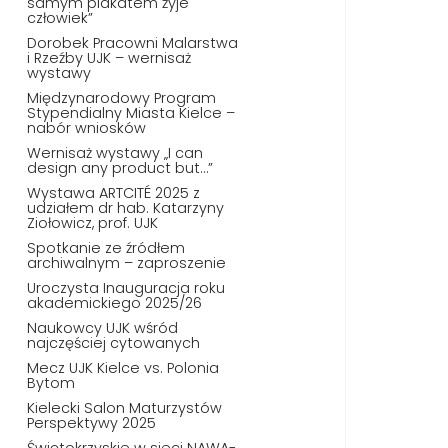
samym plakatem żyje
człowiek”
Dorobek Pracowni Malarstwa
i Rzeźby UJK – wernisaż
wystawy
Międzynarodowy Program
Stypendialny Miasta Kielce –
nabór wniosków
Wernisaż wystawy „I can
design any product but…”
Wystawa ARTCITÉ 2025 z
udziałem dr hab. Katarzyny
Ziołowicz, prof. UJK
Spotkanie ze źródłem
archiwalnym – zaproszenie
Uroczysta Inauguracja roku
akademickiego 2025/26
Naukowcy UJK wśród
najczęściej cytowanych
Mecz UJK Kielce vs. Polonia
Bytom
Kielecki Salon Maturzystów
Perspektywy 2025
Świętokrzyskie w sieci NAWA-