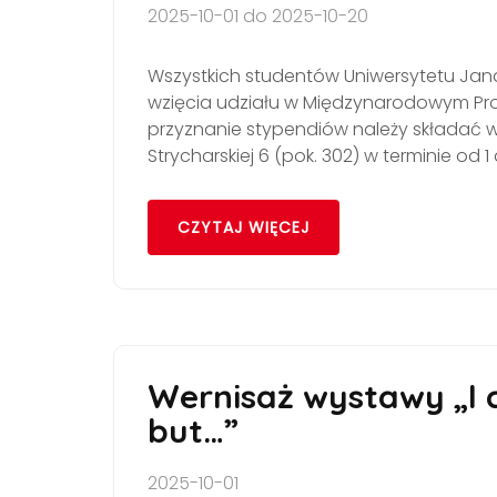
2025-10-01 do 2025-10-20
Wszystkich studentów Uniwersytetu Ja
wzięcia udziału w Międzynarodowym Prog
przyznanie stypendiów należy składać w 
Strycharskiej 6 (pok. 302) w terminie od 1
CZYTAJ WIĘCEJ
Wernisaż wystawy „I 
but…”
2025-10-01