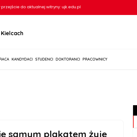
 przejście do aktualnej witryny:
ujk.edu.pl
Kielcach
RACA
KANDYDACI
STUDENCI
DOKTORANCI
PRACOWNICY
ie samym plakatem żyje