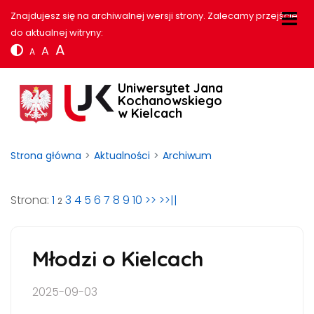
Znajdujesz się na archiwalnej wersji strony. Zalecamy przejście
do aktualnej witryny:
A
A
A
Uniwersytet Jana
Kochanowskiego
w Kielcach
Strona główna
Aktualności
Archiwum
Strona:
1
3
4
5
6
7
8
9
10
>>
>>||
2
Młodzi o Kielcach
2025-09-03