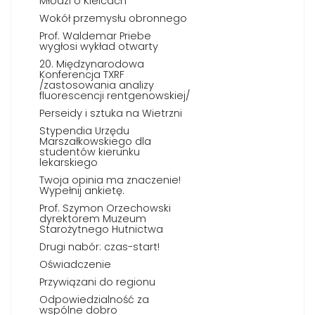
Młodzi o Kielcach
Wokół przemysłu obronnego
Prof. Waldemar Priebe
wygłosi wykład otwarty
20. Międzynarodowa
Konferencja TXRF
/zastosowania analizy
fluorescencji rentgenowskiej/
Perseidy i sztuka na Wietrzni
Stypendia Urzędu
Marszałkowskiego dla
studentów kierunku
lekarskiego
Twoja opinia ma znaczenie!
Wypełnij ankietę.
Prof. Szymon Orzechowski
dyrektorem Muzeum
Starożytnego Hutnictwa
Drugi nabór: czas-start!
Oświadczenie
Przywiązani do regionu
Odpowiedzialność za
wspólne dobro