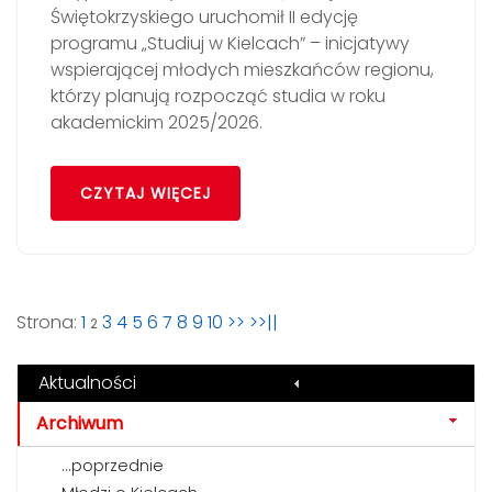
Świętokrzyskiego uruchomił II edycję
programu „Studiuj w Kielcach” – inicjatywy
wspierającej młodych mieszkańców regionu,
którzy planują rozpocząć studia w roku
akademickim 2025/2026.
CZYTAJ WIĘCEJ
Strona:
1
3
4
5
6
7
8
9
10
>>
>>||
2
Aktualności
Archiwum
...poprzednie