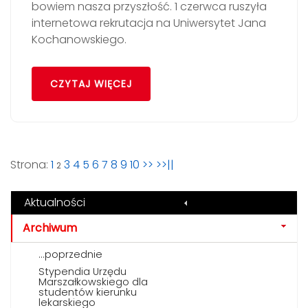
bowiem nasza przyszłość. 1 czerwca ruszyła
internetowa rekrutacja na Uniwersytet Jana
Kochanowskiego.
CZYTAJ WIĘCEJ
Strona:
1
3
4
5
6
7
8
9
10
>>
>>||
2
Aktualności
Archiwum
...poprzednie
Stypendia Urzędu
Marszałkowskiego dla
studentów kierunku
lekarskiego