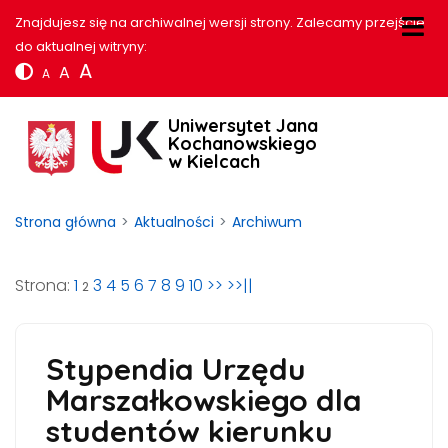
Znajdujesz się na archiwalnej wersji strony. Zalecamy przejście
do aktualnej witryny:
A
A
A
Uniwersytet Jana
Kochanowskiego
w Kielcach
Strona główna
Aktualności
Archiwum
Strona:
1
3
4
5
6
7
8
9
10
>>
>>||
2
Stypendia Urzędu
Marszałkowskiego dla
studentów kierunku