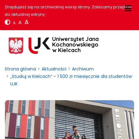
Znajdujesz się na archiwalnej wersji strony. Zalecamy przejście
do aktualnej witryny:
A
A
A
Uniwersytet Jana
Kochanowskiego
w Kielcach
Strona główna
Aktualności
Archiwum
„Studiuj w Kielcach” – 1 500 zł miesięcznie dla studentów
UJK