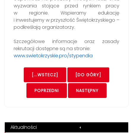
wyzwania stojące przed rynkiem pracy
w regionie. Wspieramy edukację
i inwestujemy w przyszłość Świętokrzyskiego –
podkreślają organizatorzy.
Szczegółowe informacje oraz zasady
rekrutacji dostępne są na stronie:
www.swietokrzyskie.pro/stypendia
[...WSTECZ]
[DO GÓRY]
POPRZEDNI
NASTĘPNY
Aktualności