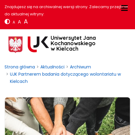
Znajdujesz się na archiwalnej wersji strony. Zalecamy przejście
do aktualnej witryny:
A
A
A
Uniwersytet Jana
Kochanowskiego
w Kielcach
Strona główna
Aktualności
Archiwum
UJK Partnerem badania dotyczącego wolontariatu w
Kielcach