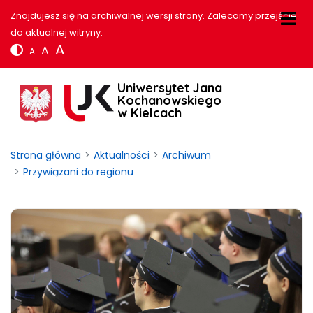
Znajdujesz się na archiwalnej wersji strony. Zalecamy przejście
do aktualnej witryny:
A
A
A
Uniwersytet Jana
Kochanowskiego
w Kielcach
Strona główna
Aktualności
Archiwum
Przywiązani do regionu