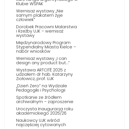
Klubie WSPAK
Wernisaż wystawy „Nie
samym plakatem żyje
człowiek”
Dorobek Pracowni Malarstwa
i Rzeźby UJK – wernisaż
wystawy
Międzynarodowy Program
Stypendialny Miasta Kielce –
nabór wniosków
Wernisaż wystawy „I can
design any product but…”
Wystawa ARTCITÉ 2025 z
udziałem dr hab. Katarzyny
Ziołowicz, prof. UJK
„Dzień Zero” na Wydziale
Pedagogiki i Psychologii
Spotkanie ze źródłem
archiwalnym – zaproszenie
Uroczysta Inauguracja roku
akademickiego 2025/26
Naukowcy UJK wśród
najczęściej cytowanych