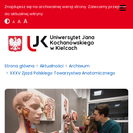
Znajdujesz się na archiwalnej wersji strony. Zalecamy przejście
do aktualnej witryny:
A
A
A
Uniwersytet Jana
Kochanowskiego
w Kielcach
Strona główna
Aktualności
Archiwum
XXXV Zjazd Polskiego Towarzystwa Anatomicznego