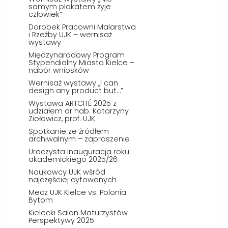
samym plakatem żyje
człowiek”
Dorobek Pracowni Malarstwa
i Rzeźby UJK – wernisaż
wystawy
Międzynarodowy Program
Stypendialny Miasta Kielce –
nabór wniosków
Wernisaż wystawy „I can
design any product but…”
Wystawa ARTCITÉ 2025 z
udziałem dr hab. Katarzyny
Ziołowicz, prof. UJK
Spotkanie ze źródłem
archiwalnym – zaproszenie
Uroczysta Inauguracja roku
akademickiego 2025/26
Naukowcy UJK wśród
najczęściej cytowanych
Mecz UJK Kielce vs. Polonia
Bytom
Kielecki Salon Maturzystów
Perspektywy 2025