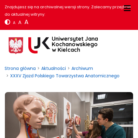
Znajdujesz się na archiwalnej wersji strony. Zalecamy przejście
do aktualnej witryny:
A
A
A
Uniwersytet Jana
Kochanowskiego
w Kielcach
Strona główna
Aktualności
Archiwum
XXXV Zjazd Polskiego Towarzystwa Anatomicznego