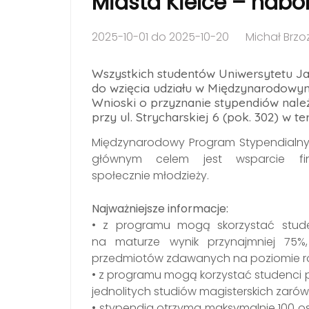
Miasta Kielce – nab
2025-10-01 do 2025-10-20
Michał Brzo
Wszystkich studentów Uniwersytetu 
do wzięcia udziału w Międzynarodowy
Wnioski o przyznanie stypendiów nale
przy ul. Strycharskiej 6 (pok. 302) w te
Międzynarodowy Program Stypendialny M
głównym celem jest wsparcie fi
społecznie młodzieży.
Najważniejsze informacje:
• z programu mogą skorzystać studen
na maturze wynik przynajmniej 75%
przedmiotów zdawanych na poziomie r
• z programu mogą korzystać studenci p
jednolitych studiów magisterskich zarówn
• stypendia otrzyma maksymalnie 100 o