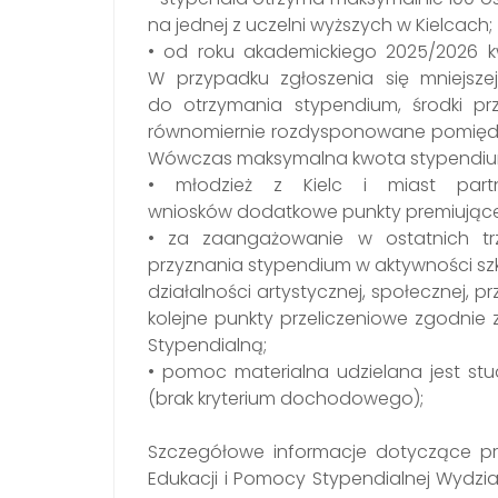
na jednej z uczelni wyższych w Kielcach;
• od roku akademickiego 2025/2026 kw
W przypadku zgłoszenia się mniejsz
do otrzymania stypendium, środki p
równomiernie rozdysponowane pomiędz
Wówczas maksymalna kwota stypendium 
• młodzież z Kielc i miast partn
wniosków dodatkowe punkty premiujące
• za zaangażowanie w ostatnich tr
przyznania stypendium w aktywności szk
działalności artystycznej, społecznej, 
kolejne punkty przeliczeniowe zgodnie
Stypendialną;
• pomoc materialna udzielana jest st
(brak kryterium dochodowego);
Szczegółowe informacje dotyczące p
Edukacji i Pomocy Stypendialnej Wydział