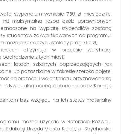
ota stypendium wyniesie 750 zł miesięcznie.
ej niż maksymalna liczba osób uprawnionych
rzeznaczone na wypłatę stypendiów zostaną
y studentów zakwalifikowanych do programu.
może przekroczyć ustalony próg 750 zł;
erskich otrzymuje w procesie weryfikacji
 pochodzenie z tych miast;
zech latach szkolnych poprzedzających rok
olne lub pozaszkolne w zakresie szeroko pojętej
przedsiębiorczości i wolontariatu przyznawane są
 z indywidualną oceną dokonaną przez Komisję
udentom bez względu na ich status materialny
rogramu można uzyskać w Referacie Rozwoju
u Edukacji Urzędu Miasta Kielce, ul. Strycharska