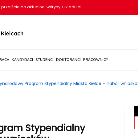
 przejście do aktualnej witryny:
ujk.edu.pl
Kielcach
RACA
KANDYDACI
STUDENCI
DOKTORANCI
PRACOWNICY
ynarodowy Program Stypendialny Miasta Kielce – nabór wniosk
gram Stypendialny