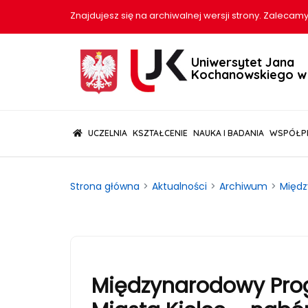
Znajdujesz się na archiwalnej wersji strony. Zalecamy
Uniwersytet Jana
Kochanowskiego w 
(CURRENT)
UCZELNIA
KSZTAŁCENIE
NAUKA I BADANIA
WSPÓŁP
Strona główna
Aktualności
Archiwum
Międz
Międzynarodowy Pro