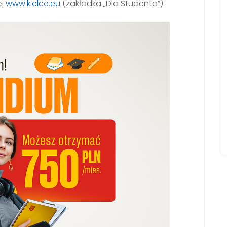
ej
www.kielce.eu
(zakładka „Dla Studenta”).