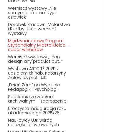
Klubie WSPAK
Wernisaż wystawy „Nie
samym plakatem żyje
człowiek”
Dorobek Pracowni Malarstwa
i Rzeźby UJK – wernisaż
wystawy
Międzynarodowy Program
Stypendialny Miasta Kielce –
nabór wniosków
Wernisaż wystawy „I can
design any product but…”
Wystawa ARTCITÉ 2025 z
udziałem dr hab. Katarzyny
Ziołowicz, prof. UJK
„Dzień Zero” na Wydziale
Pedagogiki i Psychologii
Spotkanie ze źródłem
archiwalnym – zaproszenie
Uroczysta Inauguracja roku
akademickiego 2025/26
Naukowcy UJK wśród
najczęściej cytowanych
Mecz UJK Kielce vs. Polonia