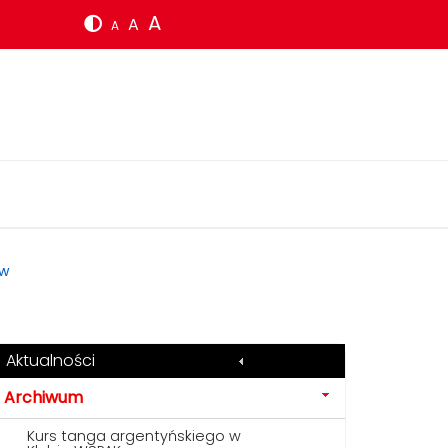
A
A
A
ów
Aktualności
Archiwum
Kurs tanga argentyńskiego w