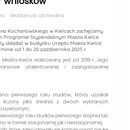
ór wniosków
za
Wiadomość archiwalna
Jana Kochanowskiego w Kielcach zachęcamy
m Programie Stypendialnym Miasta Kielce.
ży składać w budynku Urzędu Miasta Kielce
rminie od 1 do 20 października 2025 r.
iasta Kielce realizowany jest od 2019 r. Jego
nansowe utalentowanej i zaangażowanej
ci pierwszego roku studiów, którzy uzyskali
, liczony jako średnia z dwóch wybranych
ozszerzonym;
ierwszego roku studiów pierwszego stopnia lub
o w formie stacjonarnej jak i niestacjonarnej;
sób, które zdecydowały się kontynuować naukę