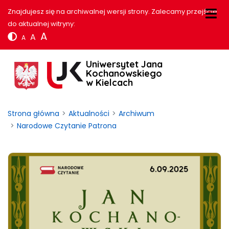
Znajdujesz się na archiwalnej wersji strony. Zalecamy przejście
do aktualnej witryny:
A
A
A
Uniwersytet Jana
Kochanowskiego
w Kielcach
Strona główna
Aktualności
Archiwum
Narodowe Czytanie Patrona