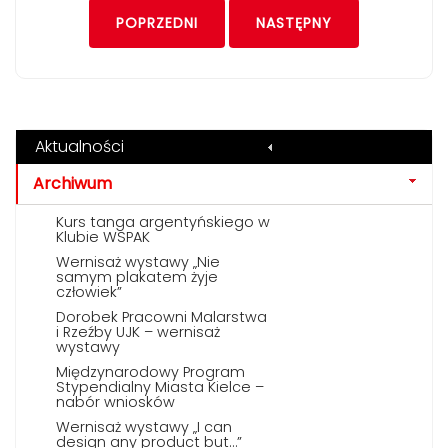
POPRZEDNI
NASTĘPNY
Aktualności
Archiwum
Kurs tanga argentyńskiego w
Klubie WSPAK
Wernisaż wystawy „Nie
samym plakatem żyje
człowiek”
Dorobek Pracowni Malarstwa
i Rzeźby UJK – wernisaż
wystawy
Międzynarodowy Program
Stypendialny Miasta Kielce –
nabór wniosków
Wernisaż wystawy „I can
design any product but…”