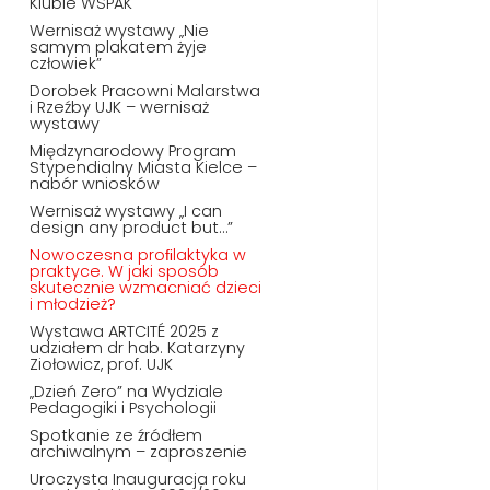
Klubie WSPAK
Wernisaż wystawy „Nie
samym plakatem żyje
człowiek”
Dorobek Pracowni Malarstwa
i Rzeźby UJK – wernisaż
wystawy
Międzynarodowy Program
Stypendialny Miasta Kielce –
nabór wniosków
Wernisaż wystawy „I can
design any product but…”
Nowoczesna proﬁlaktyka w
praktyce. W jaki sposób
skutecznie wzmacniać dzieci
i młodzież?
Wystawa ARTCITÉ 2025 z
udziałem dr hab. Katarzyny
Ziołowicz, prof. UJK
„Dzień Zero” na Wydziale
Pedagogiki i Psychologii
Spotkanie ze źródłem
archiwalnym – zaproszenie
Uroczysta Inauguracja roku