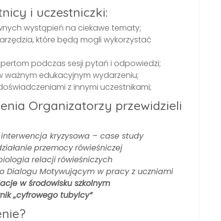
icy i uczestniczki:
ywnych wystąpień na ciekawe tematy;
arzędzia, które będą mogli wykorzystać
ertom podczas sesji pytań i odpowiedzi;
 w ważnym edukacyjnym wydarzeniu;
 doświadczeniami z innymi uczestnikami;
nia Organizatorzy przewidzieli
 interwencja kryzysowa – case study
ziałanie
przemocy
rówieśniczej
iologia
relacji
rówieśniczych
 o Dialogu Motywującym w pracy z uczniami
acje
w
środowisku
szkolnym
nik
„cyfrowego
tubylcy”
enie?