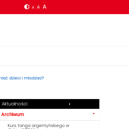
A
A
A
ać dzieci i młodzież?
Aktualności
Archiwum
Kurs tanga argentyńskiego w