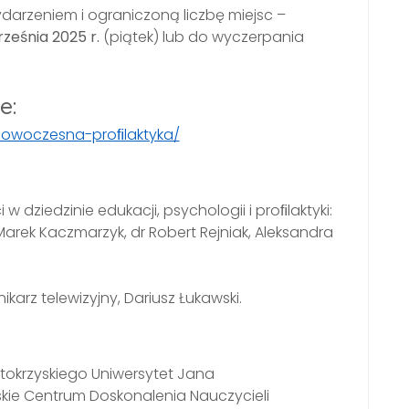
arzeniem i ograniczoną liczbę miejsc –
rześnia 2025 r.
(piątek) lub do wyczerpania
e:
/nowoczesna-proﬁlaktyka/
 dziedzinie edukacji, psychologii i proﬁlaktyki:
. Marek Kaczmarzyk, dr Robert Rejniak, Aleksandra
rz telewizyjny, Dariusz Łukawski.
okrzyskiego Uniwersytet Jana
kie Centrum Doskonalenia Nauczycieli