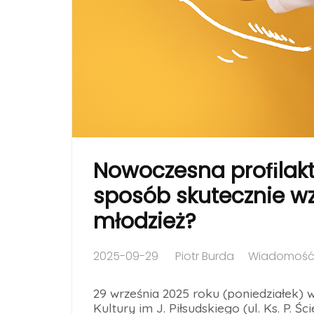
Nowoczesna proﬁlakty
sposób skutecznie wz
młodzież?
2025-09-29
Piotr Burda
Wiadomość 
29 września 2025 roku (poniedziałek)
Kultury im J. Piłsudskiego (ul. Ks. P. Ś