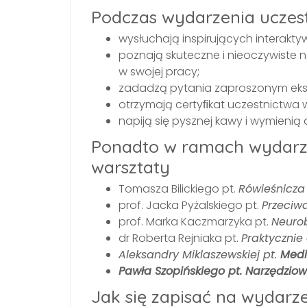
Podczas wydarzenia uczestn
wysłuchają inspirujących interakt
poznają skuteczne i nieoczywiste n
w swojej pracy;
zadadzą pytania zaproszonym eksp
otrzymają certyﬁkat uczestnictwa
napiją się pysznej kawy i wymienią
Ponadto w ramach wydarze
warsztaty
Tomasza Bilickiego pt.
Rówieśnicza
prof. Jacka Pyżalskiego pt.
Przeciwd
prof. Marka Kaczmarzyka pt.
Neurob
dr Roberta Rejniaka pt.
Praktycznie
Aleksandry Miklaszewskiej pt.
Medi
Pawła Szopińskiego pt.
Narzędziow
Jak się zapisać na wydarz