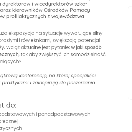
a dyrektorów i wicedyrektorów szkół
oraz kierowników Ośrodków Pomocy
ów proﬁlaktycznych z województwa
duża ekspozycja na sytuacje wywołujące silny
orosłymi i rówieśnikami, zwiększają potencjał
. Wciąż aktualne jest pytanie:
w jaki sposób
ecznych,
tak aby zwiększyć ich samodzielność
oniących?
tkową konferencję, na której specjaliści
i praktykami i zainspirują do poszerzania
t do:
ół podstawowych i ponadpodstawowych
łecznej
ktycznych