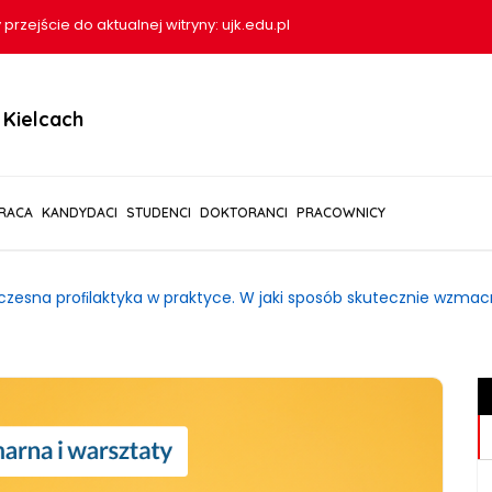
 przejście do aktualnej witryny:
ujk.edu.pl
Kielcach
RACA
KANDYDACI
STUDENCI
DOKTORANCI
PRACOWNICY
zesna proﬁlaktyka w praktyce. W jaki sposób skutecznie wzmacni