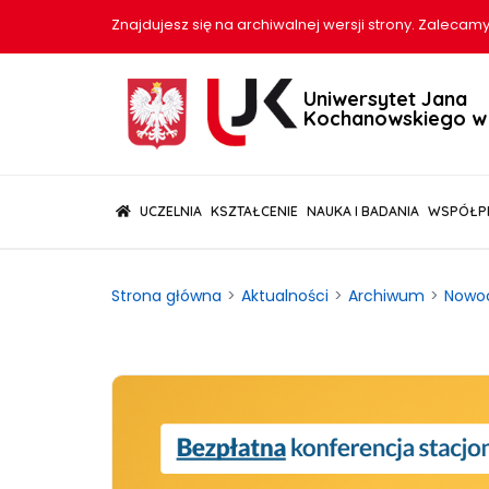
Znajdujesz się na archiwalnej wersji strony. Zalecamy
Uniwersytet Jana
Kochanowskiego w 
(CURRENT)
UCZELNIA
KSZTAŁCENIE
NAUKA I BADANIA
WSPÓŁP
Strona główna
Aktualności
Archiwum
Nowoc