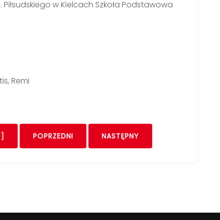
J. Piłsudskiego w Kielcach Szkoła Podstawowa
is, Remi
]
POPRZEDNI
NASTĘPNY