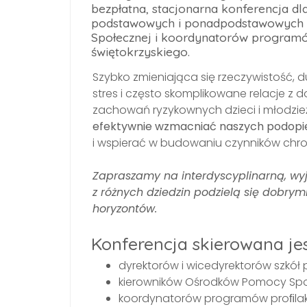
bezpłatna, stacjonarna konferencja dl
podstawowych i ponadpodstawowych 
Społecznej i koordynatorów program
świętokrzyskiego.
Szybko zmieniająca się rzeczywistość, 
stres i często skomplikowane relacje z d
zachowań ryzykownych dzieci i młodzieży
efektywnie wzmacniać naszych podopi
i wspierać w budowaniu czynników chr
Zapraszamy na interdyscyplinarną, wyją
z różnych dziedzin podzielą się dobrym
horyzontów.
Konferencja skierowana jes
dyrektorów i wicedyrektorów szk
kierowników Ośrodków Pomocy Spo
koordynatorów programów proﬁla