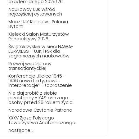
akademickiego 2025/26
Naukowcy UJK wśród
najczęściej cytowanych
Mecz UJK Kielce vs. Polonia
Bytom
Kielecki Salon Maturzystów
Perspektywy 2025
Świętokrzyskie w sieci NAWA-
EURAXESS – UJK i PŚk dla
zagranicznych naukowców
Rozwój współpracy
transatlantyckiej
Konferencja „Kielce 1945 –
1956 nowe fakty, nowe
interpretacje” - zaproszenie
Nie daj zrobić z siebie
przestępcy - KAS ostrzega
osoby przed 26 rokiem życia
Narodowe Czytanie Patrona
XXXV Zjazd Polskiego
Towarzystwa Anatomicznego
następne...