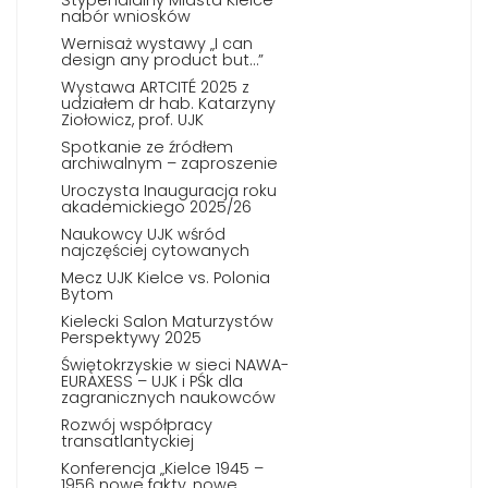
nabór wniosków
Wernisaż wystawy „I can
design any product but…”
Wystawa ARTCITÉ 2025 z
udziałem dr hab. Katarzyny
Ziołowicz, prof. UJK
Spotkanie ze źródłem
archiwalnym – zaproszenie
Uroczysta Inauguracja roku
akademickiego 2025/26
Naukowcy UJK wśród
najczęściej cytowanych
Mecz UJK Kielce vs. Polonia
Bytom
Kielecki Salon Maturzystów
Perspektywy 2025
Świętokrzyskie w sieci NAWA-
EURAXESS – UJK i PŚk dla
zagranicznych naukowców
Rozwój współpracy
transatlantyckiej
Konferencja „Kielce 1945 –
1956 nowe fakty, nowe