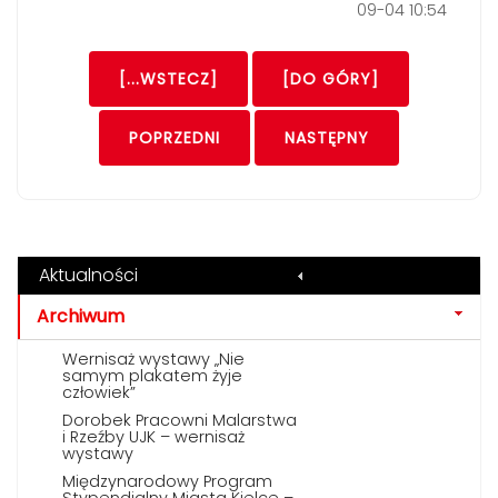
09-04 10:54
[...WSTECZ]
[DO GÓRY]
POPRZEDNI
NASTĘPNY
Aktualności
Archiwum
Wernisaż wystawy „Nie
samym plakatem żyje
człowiek”
Dorobek Pracowni Malarstwa
i Rzeźby UJK – wernisaż
wystawy
Międzynarodowy Program
Stypendialny Miasta Kielce –