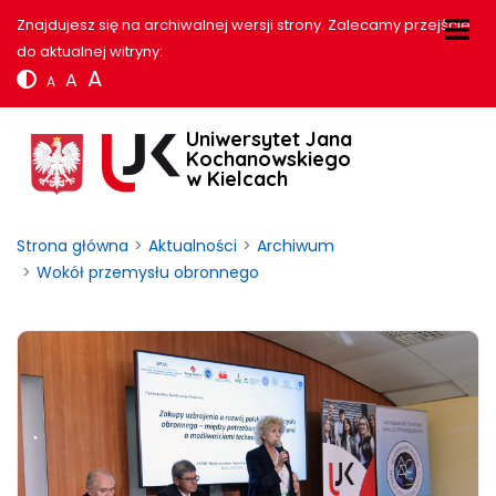
Znajdujesz się na archiwalnej wersji strony. Zalecamy przejście
do aktualnej witryny:
A
A
A
Uniwersytet Jana
Kochanowskiego
w Kielcach
Strona główna
Aktualności
Archiwum
Wokół przemysłu obronnego