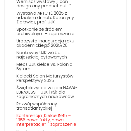
Wernisaż wystawy „I can
design any product but…”
Wystawa ARTCITÉ 2025 z
udziałem dr hab. Katarzyny
Ziołowicz, prof. UJK
Spotkanie ze źródłem
archiwalnym – zaproszenie
Uroczysta Inauguracja roku
akademickiego 2025/26
Naukowcy UJK wśród
najczęściej cytowanych
Mecz UJK Kielce vs. Polonia
Bytom
Kielecki Salon Maturzystów
Perspektywy 2025
Świętokrzyskie w sieci NAWA-
EURAXESS – UJK i PŚk dla
zagranicznych naukowców
Rozwój współpracy
transatlantyckiej
Konferencja „Kielce 1945 –
1956 nowe fakty, nowe
interpretacje” - zaproszenie