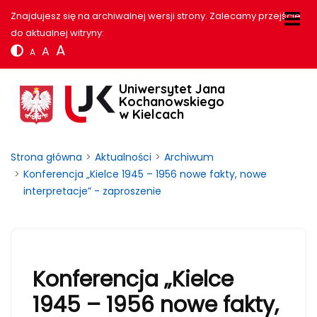
Znajdujesz się na archiwalnej wersji strony. Zalecamy przejście
do aktualnej witryny:
A
A
A
Uniwersytet Jana
Kochanowskiego
w Kielcach
Strona główna
Aktualności
Archiwum
Konferencja „Kielce 1945 – 1956 nowe fakty, nowe
interpretacje” - zaproszenie
Konferencja „Kielce
1945 – 1956 nowe fakty,