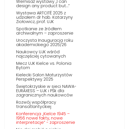
Wernisaż wystawy „I can
design any product but…”
Wystawa ARTCITÉ 2025 z
udziałem dr hab. Katarzyny
Ziołowicz, prof. UJK
Spotkanie ze źródłem
archiwalnym – zaproszenie
Uroczysta Inauguracja roku
akademickiego 2025/26
Naukowcy UJK wśród
najczęściej cytowanych
Mecz UJK Kielce vs. Polonia
Bytom
Kielecki Salon Maturzystów
Perspektywy 2025
Świętokrzyskie w sieci NAWA-
EURAXESS – UJK i PŚk dla
zagranicznych naukowców
Rozwój współpracy
transatlantyckiej
Konferencja „Kielce 1945 –
1956 nowe fakty, nowe
interpretacje” - zaproszenie