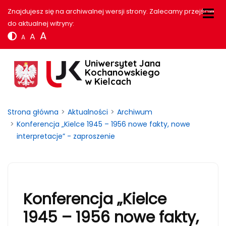
Znajdujesz się na archiwalnej wersji strony. Zalecamy przejście
do aktualnej witryny:
A
A
A
Uniwersytet Jana
Kochanowskiego
w Kielcach
Strona główna
Aktualności
Archiwum
Konferencja „Kielce 1945 – 1956 nowe fakty, nowe
interpretacje” - zaproszenie
Konferencja „Kielce
1945 – 1956 nowe fakty,