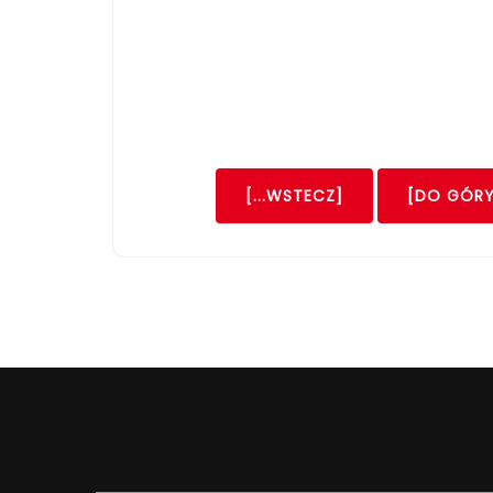
[...WSTECZ]
[DO GÓRY