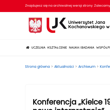
Znajdujesz się na archiwalnej wersji strony. Zalecamy
Uniwersytet Jana
Kochanowskiego w 
(CURRENT)
UCZELNIA
KSZTAŁCENIE
NAUKA I BADANIA
WSPÓŁP
Strona główna
Aktualności
Archiwum
Konfe
Konferencja „Kielce 1