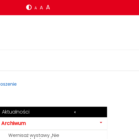
A
A
A
roszenie
Aktualności
Archiwum
Wernisaż wystawy „Nie