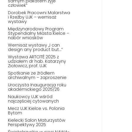
samym plakatem żyje
człowiek”
Dorobek Pracowni Malarstwa
i Rzeźby UJK – wernisaż
wystawy
Międzynarodowy Program
Stypendialny Miasta Kielce –
nabór wniosków
Wernisaż wystawy „I can
design any product but…”
Wystawa ARTCITÉ 2025 z
udziałem dr hab. Katarzyny
Ziołowicz, prof. UJK
Spotkanie ze źródłem
archiwalnym – zaproszenie
Uroczysta Inauguracja roku
akademickiego 2025/26
Naukowcy UJK wśród
najczęściej cytowanych
Mecz UJK Kielce vs. Polonia
Bytom
Kielecki Salon Maturzystów
Perspektywy 2025
Świętokrzyskie w sieci NAWA-