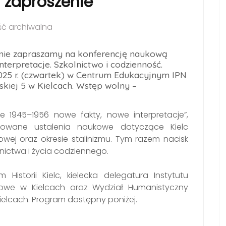
- zaproszenie
ć archiwalna
cznie zapraszamy na konferencję naukową
nterpretacje. Szkolnictwo i codzienność.
2025 r. (czwartek) w Centrum Edukacyjnym IPN
skiej 5 w Kielcach. Wstęp wolny –
ce 1945–1956 nowe fakty, nowe interpretacje”,
towane ustalenia naukowe dotyczące Kielc
owej oraz okresie stalinizmu. Tym razem nacisk
nictwa i życia codziennego.
Historii Kielc, kielecka delegatura Instytutu
owe w Kielcach oraz Wydział Humanistyczny
elcach. Program dostępny poniżej.