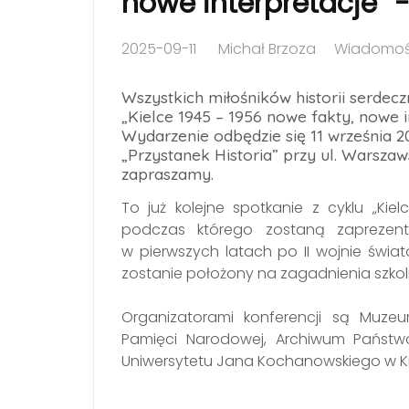
nowe interpretacje” 
2025-09-11
Michał Brzoza
Wiadomoś
Wszystkich miłośników historii serde
„Kielce 1945 – 1956 nowe fakty, nowe i
Wydarzenie odbędzie się 11 września 
„Przystanek Historia” przy ul. Warszaw
zapraszamy.
To już kolejne spotkanie z cyklu „Kiel
podczas którego zostaną zaprezen
w pierwszych latach po II wojnie świat
zostanie położony na zagadnienia szkol
Organizatorami konferencji są Muzeum 
Pamięci Narodowej, Archiwum Państw
Uniwersytetu Jana Kochanowskiego w Ki