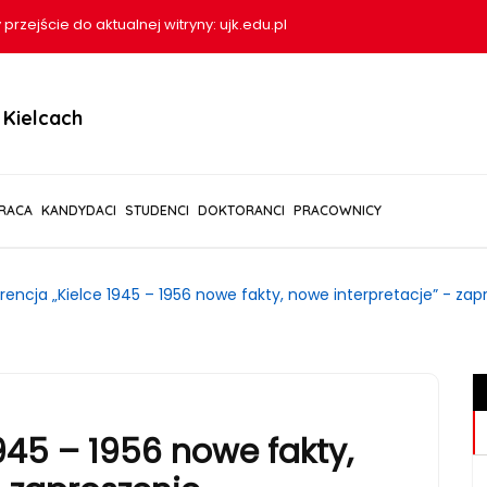
 przejście do aktualnej witryny:
ujk.edu.pl
Kielcach
RACA
KANDYDACI
STUDENCI
DOKTORANCI
PRACOWNICY
rencja „Kielce 1945 – 1956 nowe fakty, nowe interpretacje” - zap
945 – 1956 nowe fakty,