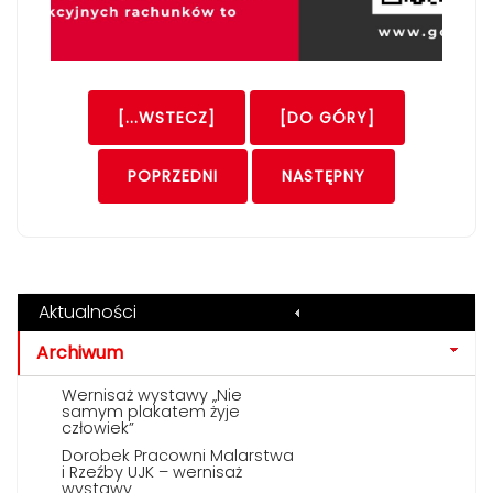
[...WSTECZ]
[DO GÓRY]
POPRZEDNI
NASTĘPNY
Aktualności
Archiwum
Wernisaż wystawy „Nie
samym plakatem żyje
człowiek”
Dorobek Pracowni Malarstwa
i Rzeźby UJK – wernisaż
wystawy