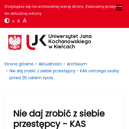
Znajdujesz się na archiwalnej wersji strony. Zalecamy przejście
do aktualnej witryny:
A
A
A
Uniwersytet Jana
Kochanowskiego
w Kielcach
Strona główna
Aktualności
Archiwum
Nie daj zrobić z siebie przestępcy - KAS ostrzega osoby
przed 26 rokiem życia
Nie daj zrobić z siebie
przestępcy - KAS