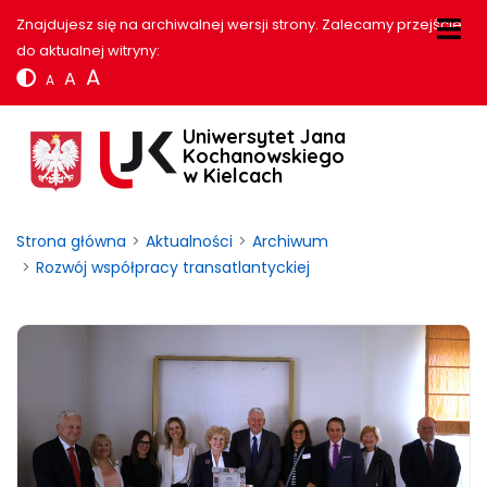
Znajdujesz się na archiwalnej wersji strony. Zalecamy przejście
do aktualnej witryny:
A
A
A
Uniwersytet Jana
Kochanowskiego
w Kielcach
Strona główna
Aktualności
Archiwum
Rozwój współpracy transatlantyckiej