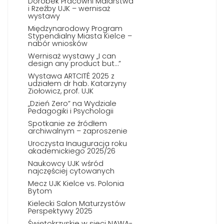
Dorobek Pracowni Malarstwa
i Rzeźby UJK – wernisaż
wystawy
Międzynarodowy Program
Stypendialny Miasta Kielce –
nabór wniosków
Wernisaż wystawy „I can
design any product but…”
Wystawa ARTCITÉ 2025 z
udziałem dr hab. Katarzyny
Ziołowicz, prof. UJK
„Dzień Zero” na Wydziale
Pedagogiki i Psychologii
Spotkanie ze źródłem
archiwalnym – zaproszenie
Uroczysta Inauguracja roku
akademickiego 2025/26
Naukowcy UJK wśród
najczęściej cytowanych
Mecz UJK Kielce vs. Polonia
Bytom
Kielecki Salon Maturzystów
Perspektywy 2025
Świętokrzyskie w sieci NAWA-