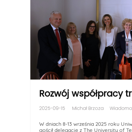
Rozwój współpracy tr
2025-09-15
Michał Brzoza
Wiadomoś
W dniach 8-13 września 2025 roku Uni
gościł delegację z The University of 