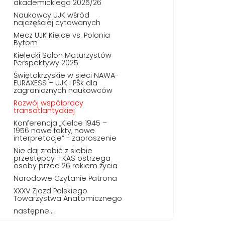
akademickiego 2025/26
Naukowcy UJK wśród
najczęściej cytowanych
Mecz UJK Kielce vs. Polonia
Bytom
Kielecki Salon Maturzystów
Perspektywy 2025
Świętokrzyskie w sieci NAWA-
EURAXESS – UJK i PŚk dla
zagranicznych naukowców
Rozwój współpracy
transatlantyckiej
Konferencja „Kielce 1945 –
1956 nowe fakty, nowe
interpretacje” - zaproszenie
Nie daj zrobić z siebie
przestępcy - KAS ostrzega
osoby przed 26 rokiem życia
Narodowe Czytanie Patrona
XXXV Zjazd Polskiego
Towarzystwa Anatomicznego
następne...