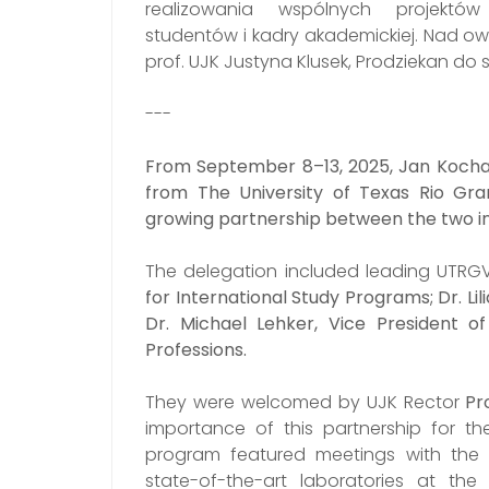
realizowania wspólnych projek
studentów i kadry akademickiej. Nad 
prof. UJK Justyna Klusek, Prodziekan d
---
From September 8–13, 2025, Jan Kochano
from The University of Texas Rio Gra
growing partnership between the two ins
The delegation included leading UTRGV
for International Study Programs; Dr. Lil
Dr. Michael Lehker, Vice President 
Professions.
They were welcomed by UJK Rector
Pr
importance of this partnership for the 
program featured meetings with the Of
state-of-the-art laboratories at th