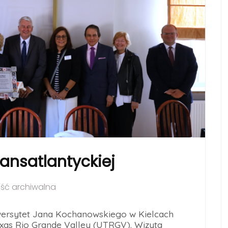
ansatlantyckiej
ć archiwalna
wersytet Jana Kochanowskiego w Kielcach
Texas Rio Grande Valley (UTRGV). Wizyta