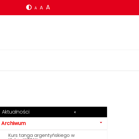
A
A
A
Aktualności
Archiwum
Kurs tanga argentyńskiego w