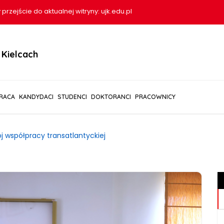
 przejście do aktualnej witryny:
ujk.edu.pl
Kielcach
RACA
KANDYDACI
STUDENCI
DOKTORANCI
PRACOWNICY
j współpracy transatlantyckiej