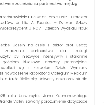
ctwem zacieśniania partnerstwa między
 przedstawiciele UTRGV: dr Jamie Ortiz –
Prorektor
tudiów
, dr Lilia A. Fuentes – Dziekan Szkoły
Wiceprezydent UTRGV i Dziekan Wydziału Nauk
eckiej uczelni na czele z Rektor prof. Beatą
a znaczenie partnerstwa dla strategii
izyty był niezwykle intensywny i starannie
gościom kluczowe obszary potencjalnej
V spotkali się z zespołem Działu Wymiany
ili nowoczesne laboratoria Collegium Medicum
ch, a także Bibliotekę Uniwersytecką oraz studio
25 roku Uniwersytet Jana Kochanowskiego
o Grande Valley zawarły porozumienie dotyczące