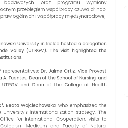
tów badawczych oraz programu wymiany
owocnym przebiegiem współpracy czuwa dr hab.
o spraw ogólnych i współpracy międzynarodowej.
wski University in Kielce hosted a delegation
nde Valley (UTRGV).
The visit highlighted the
titutions.
 representatives:
Dr. Jaime Ortiz, Vice Provost
ia A. Fuentes, Dean of the School of Nursing; and
of UTRGV and Dean of the College of Health
of. Beata Wojciechowska
, who emphasized the
university’s internationalization strategy. The
fice for International Cooperation, visits to
e Collegium Medicum and Faculty of Natural