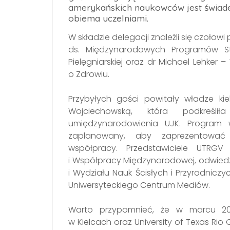
amerykańskich naukowców jest świade
obiema uczelniami.
W składzie delegacji znaleźli się czołowi
ds. Międzynarodowych Programów S
Pielęgniarskiej oraz dr Michael Lehker –
o Zdrowiu.
Przybyłych gości powitały władze kiel
Wojciechowską, która podkreślił
umiędzynarodowienia UJK. Program w
zaplanowany, aby zaprezentować 
współpracy. Przedstawiciele UTRG
i Współpracy Międzynarodowej, odwiedz
i Wydziału Nauk Ścisłych i Przyrodniczy
Uniwersyteckiego Centrum Mediów.
Warto przypomnieć, że w marcu 20
w Kielcach oraz University of Texas Ri