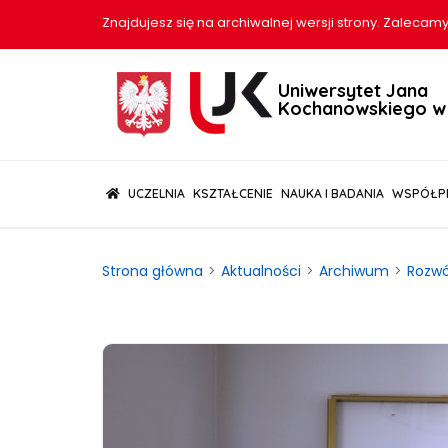
Znajdujesz się na archiwalnej wersji strony. Zalecamy
Uniwersytet Jana
Kochanowskiego w 
(CURRENT)
UCZELNIA
KSZTAŁCENIE
NAUKA I BADANIA
WSPÓŁP
Strona główna
Aktualności
Archiwum
Rozwó