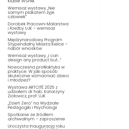
Klubie WSPAK
Wernisaż wystawy „Nie
samym plakatem żyje
człowiek”
Dorobek Pracowni Malarstwa
i Rzeźby UJK – wernisaż
wystawy
Międzynarodowy Program
Stypendialny Miasta Kielce –
nabór wniosków
Wernisaż wystawy „I can
design any product but…”
Nowoczesna proﬁlaktyka w
praktyce. W jaki sposób
skutecznie wzmacniać dzieci
i młodzież?
Wystawa ARTCITÉ 2025 z
udziałem dr hab. Katarzyny
Ziołowicz, prof. UJK
„Dzień Zero” na Wydziale
Pedagogiki i Psychologii
Spotkanie ze źródłem
archiwalnym – zaproszenie
Uroczysta Inauguracja roku