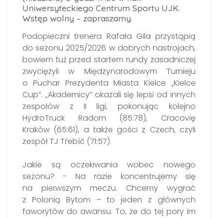
Uniwersyteckiego Centrum Sportu UJK.
Wstęp wolny – zapraszamy.
Podopieczni trenera Rafała Gila przystąpią
do sezonu 2025/2026 w dobrych nastrojach,
bowiem tuż przed startem rundy zasadniczej
zwyciężyli w Międzynarodowym Turnieju
o Puchar Prezydenta Miasta Kielce „Kielce
Cup”. „Akademicy” okazali się lepsi od innych
zespołów z II ligi, pokonując kolejno
HydroTruck Radom (85:78), Cracovię
Kraków (65:61), a także gości z Czech, czyli
zespół TJ Třebíč (71:57).
Jakie są oczekiwania wobec nowego
sezonu? - Na razie koncentrujemy się
na pierwszym meczu. Chcemy wygrać
z Polonią Bytom – to jeden z głównych
faworytów do awansu. To, że do tej pory im