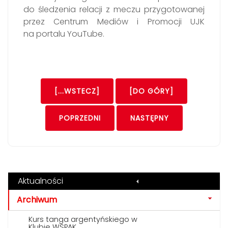
do śledzenia relacji z meczu przygotowanej
przez Centrum Mediów i Promocji UJK
na portalu YouTube.
[...WSTECZ]
[DO GÓRY]
POPRZEDNI
NASTĘPNY
Aktualności
Archiwum
Kurs tanga argentyńskiego w
Klubie WSPAK