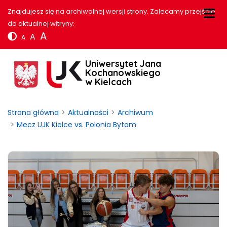
Znajdujesz się na archiwalnej wersji strony. Zalecamy przejście
do aktualnej witryny:
A
A
A
Uniwersytet Jana
Kochanowskiego
w Kielcach
Strona główna
Aktualności
Archiwum
Mecz UJK Kielce vs. Polonia Bytom