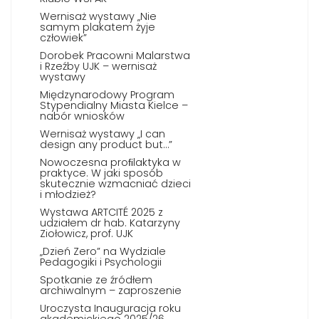
Wernisaż wystawy „Nie
samym plakatem żyje
człowiek”
Dorobek Pracowni Malarstwa
i Rzeźby UJK – wernisaż
wystawy
Międzynarodowy Program
Stypendialny Miasta Kielce –
nabór wniosków
Wernisaż wystawy „I can
design any product but…”
Nowoczesna proﬁlaktyka w
praktyce. W jaki sposób
skutecznie wzmacniać dzieci
i młodzież?
Wystawa ARTCITÉ 2025 z
udziałem dr hab. Katarzyny
Ziołowicz, prof. UJK
„Dzień Zero” na Wydziale
Pedagogiki i Psychologii
Spotkanie ze źródłem
archiwalnym – zaproszenie
Uroczysta Inauguracja roku