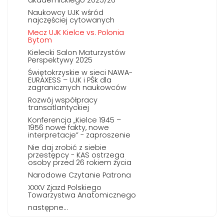
akademickiego 2025/26
Naukowcy UJK wśród
najczęściej cytowanych
Mecz UJK Kielce vs. Polonia
Bytom
Kielecki Salon Maturzystów
Perspektywy 2025
Świętokrzyskie w sieci NAWA-
EURAXESS – UJK i PŚk dla
zagranicznych naukowców
Rozwój współpracy
transatlantyckiej
Konferencja „Kielce 1945 –
1956 nowe fakty, nowe
interpretacje” - zaproszenie
Nie daj zrobić z siebie
przestępcy - KAS ostrzega
osoby przed 26 rokiem życia
Narodowe Czytanie Patrona
XXXV Zjazd Polskiego
Towarzystwa Anatomicznego
następne...