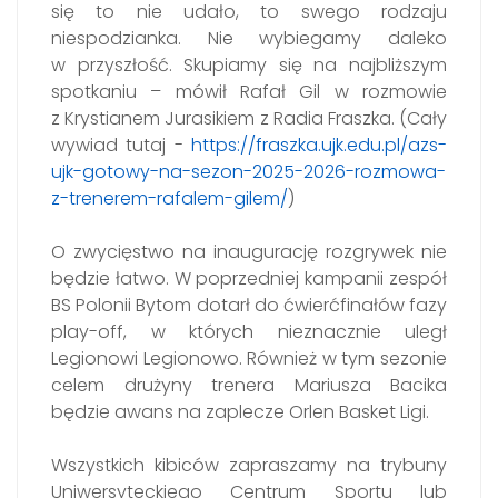
się to nie udało, to swego rodzaju
niespodzianka. Nie wybiegamy daleko
w przyszłość. Skupiamy się na najbliższym
spotkaniu – mówił Rafał Gil w rozmowie
z Krystianem Jurasikiem z Radia Fraszka. (Cały
wywiad tutaj -
https://fraszka.ujk.edu.pl/azs-
ujk-gotowy-na-sezon-2025-2026-rozmowa-
z-trenerem-rafalem-gilem/
)
O zwycięstwo na inaugurację rozgrywek nie
będzie łatwo. W poprzedniej kampanii zespół
BS Polonii Bytom dotarł do ćwierćfinałów fazy
play-off, w których nieznacznie uległ
Legionowi Legionowo. Również w tym sezonie
celem drużyny trenera Mariusza Bacika
będzie awans na zaplecze Orlen Basket Ligi.
Wszystkich kibiców zapraszamy na trybuny
Uniwersyteckiego Centrum Sportu lub