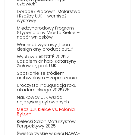
człowiek”
Dorobek Pracowni Malarstwa
i Rzeźby UJK – wernisaż
wystawy
Międzynarodowy Program
Stypendialny Miasta Kielce –
nabór wniosków
Wernisaż wystawy „I can
design any product but…”
Wystawa ARTCITÉ 2025 z
udziałem dr hab. Katarzyny
Ziołowicz, prof. UJK
Spotkanie ze źródłem
archiwalnym – zaproszenie
Uroczysta Inauguracja roku
akademickiego 2025/26
Naukowcy UJK wśród
najczęściej cytowanych
Mecz UJK Kielce vs. Polonia
Bytom
Kielecki Salon Maturzystów
Perspektywy 2025
Świętokrzyskie w sieci NAWA-