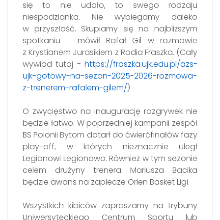
się to nie udało, to swego rodzaju
niespodzianka. Nie wybiegamy daleko
w przyszłość. Skupiamy się na najbliższym
spotkaniu – mówił Rafał Gil w rozmowie
z Krystianem Jurasikiem z Radia Fraszka. (Cały
wywiad tutaj -
https://fraszka.ujk.edu.pl/azs-
ujk-gotowy-na-sezon-2025-2026-rozmowa-
z-trenerem-rafalem-gilem/
)
O zwycięstwo na inaugurację rozgrywek nie
będzie łatwo. W poprzedniej kampanii zespół
BS Polonii Bytom dotarł do ćwierćfinałów fazy
play-off, w których nieznacznie uległ
Legionowi Legionowo. Również w tym sezonie
celem drużyny trenera Mariusza Bacika
będzie awans na zaplecze Orlen Basket Ligi.
Wszystkich kibiców zapraszamy na trybuny
Uniwersyteckiego Centrum Sportu lub