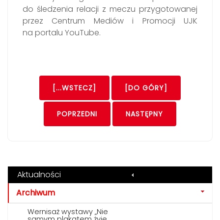
do śledzenia relacji z meczu przygotowanej
przez Centrum Mediów i Promocji UJK
na portalu YouTube.
[...WSTECZ]
[DO GÓRY]
POPRZEDNI
NASTĘPNY
Aktualności
Archiwum
Wernisaż wystawy „Nie
samym plakatem żyje