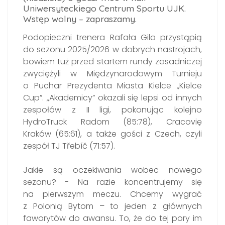
Uniwersyteckiego Centrum Sportu UJK.
Wstęp wolny – zapraszamy.
Podopieczni trenera Rafała Gila przystąpią
do sezonu 2025/2026 w dobrych nastrojach,
bowiem tuż przed startem rundy zasadniczej
zwyciężyli w Międzynarodowym Turnieju
o Puchar Prezydenta Miasta Kielce „Kielce
Cup”. „Akademicy” okazali się lepsi od innych
zespołów z II ligi, pokonując kolejno
HydroTruck Radom (85:78), Cracovię
Kraków (65:61), a także gości z Czech, czyli
zespół TJ Třebíč (71:57).
Jakie są oczekiwania wobec nowego
sezonu? - Na razie koncentrujemy się
na pierwszym meczu. Chcemy wygrać
z Polonią Bytom – to jeden z głównych
faworytów do awansu. To, że do tej pory im