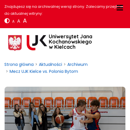
Znajdujesz się na archiwalnej wersji strony. Zalecamy przejście
do aktualnej witryny:
A
A
A
Uniwersytet Jana
Kochanowskiego
w Kielcach
Strona główna
Aktualności
Archiwum
Mecz UJK Kielce vs. Polonia Bytom