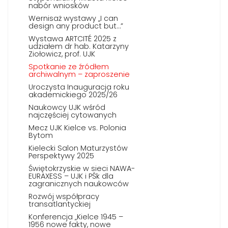
nabór wniosków
Wernisaż wystawy „I can
design any product but…”
Wystawa ARTCITÉ 2025 z
udziałem dr hab. Katarzyny
Ziołowicz, prof. UJK
Spotkanie ze źródłem
archiwalnym – zaproszenie
Uroczysta Inauguracja roku
akademickiego 2025/26
Naukowcy UJK wśród
najczęściej cytowanych
Mecz UJK Kielce vs. Polonia
Bytom
Kielecki Salon Maturzystów
Perspektywy 2025
Świętokrzyskie w sieci NAWA-
EURAXESS – UJK i PŚk dla
zagranicznych naukowców
Rozwój współpracy
transatlantyckiej
Konferencja „Kielce 1945 –
1956 nowe fakty, nowe