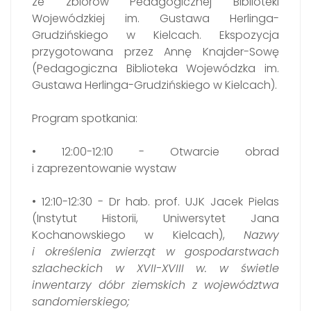
ze zbiorów Pedagogicznej Biblioteki
Wojewódzkiej im. Gustawa Herlinga-
Grudzińskiego w Kielcach. Ekspozycja
przygotowana przez Annę Knajder-Sowę
(Pedagogiczna Biblioteka Wojewódzka im.
Gustawa Herlinga-Grudzińskiego w Kielcach).
Program spotkania:
• 12:00-12:10 - Otwarcie obrad
i zaprezentowanie wystaw
• 12:10-12:30 - Dr hab. prof. UJK Jacek Pielas
(Instytut Historii, Uniwersytet Jana
Kochanowskiego w Kielcach),
Nazwy
i określenia zwierząt w gospodarstwach
szlacheckich w XVII-XVIII w. w świetle
inwentarzy dóbr ziemskich z województwa
sandomierskiego;