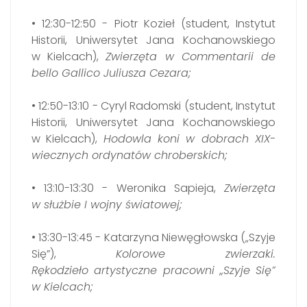
• 12:30-12:50 - Piotr Kozieł (student, Instytut
Historii, Uniwersytet Jana Kochanowskiego
w Kielcach),
Zwierzęta w Commentarii de
bello Gallico Juliusza Cezara;
• 12:50-13:10 - Cyryl Radomski (student, Instytut
Historii, Uniwersytet Jana Kochanowskiego
w Kielcach),
Hodowla koni w dobrach XIX-
wiecznych ordynatów chroberskich;
• 13:10-13:30 - Weronika Sapieja,
Zwierzęta
w służbie I wojny światowej;
• 13:30-13:45 - Katarzyna Niewęgłowska („Szyje
Się”),
Kolorowe zwierzaki.
Rękodzieło artystyczne pracowni „Szyje Się”
w Kielcach;