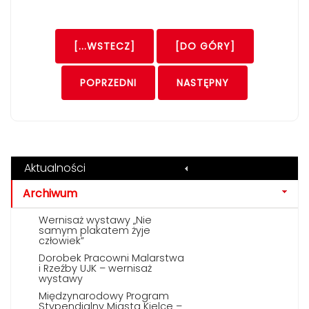
[...WSTECZ]
[DO GÓRY]
POPRZEDNI
NASTĘPNY
Aktualności
Archiwum
Wernisaż wystawy „Nie
samym plakatem żyje
człowiek”
Dorobek Pracowni Malarstwa
i Rzeźby UJK – wernisaż
wystawy
Międzynarodowy Program
Stypendialny Miasta Kielce –