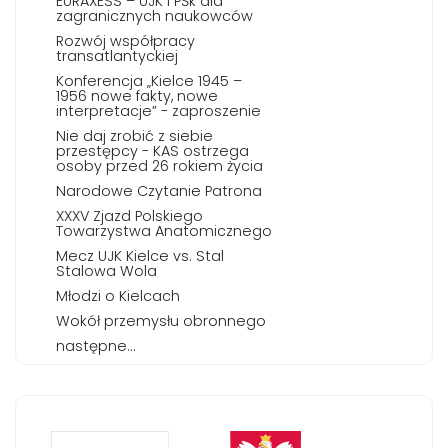
EURAXESS – UJK i PŚk dla
zagranicznych naukowców
Rozwój współpracy
transatlantyckiej
Konferencja „Kielce 1945 –
1956 nowe fakty, nowe
interpretacje” - zaproszenie
Nie daj zrobić z siebie
przestępcy - KAS ostrzega
osoby przed 26 rokiem życia
Narodowe Czytanie Patrona
XXXV Zjazd Polskiego
Towarzystwa Anatomicznego
Mecz UJK Kielce vs. Stal
Stalowa Wola
Młodzi o Kielcach
Wokół przemysłu obronnego
następne...