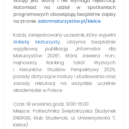
Wstęp jest wolny i nie wymaga rejestracji.
Natomiast na udział w spotkaniach
programowych obowiązują bezpłatne zapisy
na stronie:
salonmaturzystów.pl/kielce
Każdy zarejestrowany uczestnik, który wypełni
Ankietę Maturzysty
, otrzyma bezpłatnie
wyjątkową publikację „Informator dla
Maturzystów 2026”, która zawiera m.in.:
najnowszy Ranking Szkół Wyższych
i Kierunków Studiów Perspektywy 2025,
porady dotyczące matury i studiowania oraz
zasady rekrutacji na wszystkie uczelnie
akademickie w Polsce.
Czas: 19 września godz. 9:00-15:00
Miejsce: Politechnika Świętokrzyska (Budynek
ENERGIS, Klub Studencki, ul. Uniwersytecka 7,
Kielce)