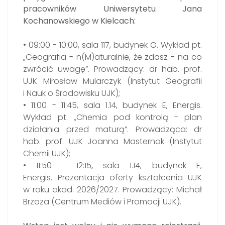
pracowników Uniwersytetu Jana
Kochanowskiego w Kielcach:
•
09:00 - 10:00, sala 117, budynek G.
Wykład pt.
„Geografia - n(M)aturalnie, że zdasz - na co
zwrócić uwagę”.
Prowadzący:
dr hab. prof.
UJK Mirosław Mularczyk (
Instytut Geografii
i Nauk o Środowisku UJK);
•
11:00 - 11:45
, sala 1.14, budynek E, Energis.
Wykład pt. „Chemia pod kontrolą - plan
działania przed maturą”.
Prowadząca: dr
hab. prof. UJK Joanna Masternak (Instytut
Chemii UJK);
• 11:50 - 12:15
,
sala 1.14, budynek E,
Energis.
Prezentacja oferty kształcenia UJK
w roku akad. 2026/2027
. Prowadzący: Michał
Brzoza (Centrum Mediów i Promocji UJK).