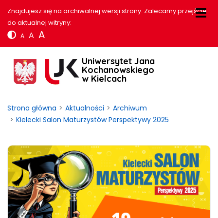
Znajdujesz się na archiwalnej wersji strony. Zalecamy przejście
do aktualnej witryny:
A
A
A
Uniwersytet Jana
Kochanowskiego
w Kielcach
Strona główna
Aktualności
Archiwum
Kielecki Salon Maturzystów Perspektywy 2025