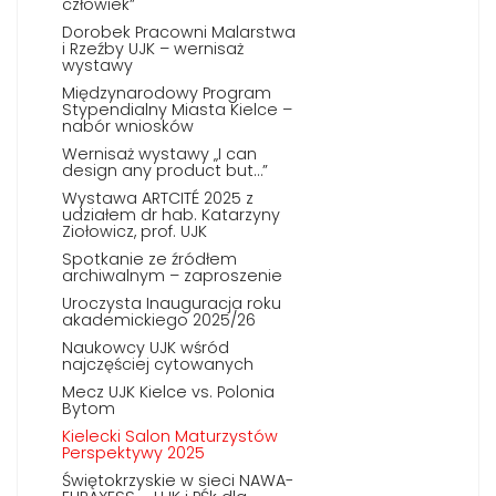
człowiek”
Dorobek Pracowni Malarstwa
i Rzeźby UJK – wernisaż
wystawy
Międzynarodowy Program
Stypendialny Miasta Kielce –
nabór wniosków
Wernisaż wystawy „I can
design any product but…”
Wystawa ARTCITÉ 2025 z
udziałem dr hab. Katarzyny
Ziołowicz, prof. UJK
Spotkanie ze źródłem
archiwalnym – zaproszenie
Uroczysta Inauguracja roku
akademickiego 2025/26
Naukowcy UJK wśród
najczęściej cytowanych
Mecz UJK Kielce vs. Polonia
Bytom
Kielecki Salon Maturzystów
Perspektywy 2025
Świętokrzyskie w sieci NAWA-