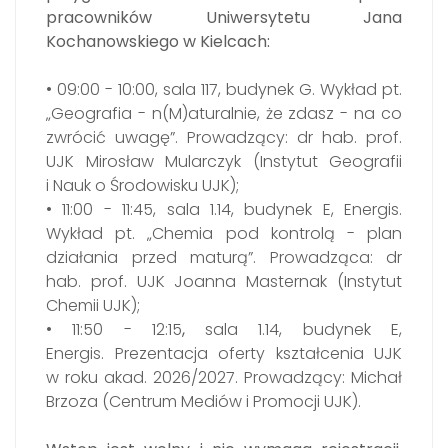
pracowników Uniwersytetu Jana
Kochanowskiego w Kielcach:
•
09:00 - 10:00, sala 117, budynek G.
Wykład pt.
„Geografia - n(M)aturalnie, że zdasz - na co
zwrócić uwagę”.
Prowadzący:
dr hab. prof.
UJK Mirosław Mularczyk (
Instytut Geografii
i Nauk o Środowisku UJK);
•
11:00 - 11:45
, sala 1.14, budynek E, Energis.
Wykład pt. „Chemia pod kontrolą - plan
działania przed maturą”.
Prowadząca: dr
hab. prof. UJK Joanna Masternak (Instytut
Chemii UJK);
• 11:50 - 12:15
,
sala 1.14, budynek E,
Energis.
Prezentacja oferty kształcenia UJK
w roku akad. 2026/2027
. Prowadzący: Michał
Brzoza (Centrum Mediów i Promocji UJK).