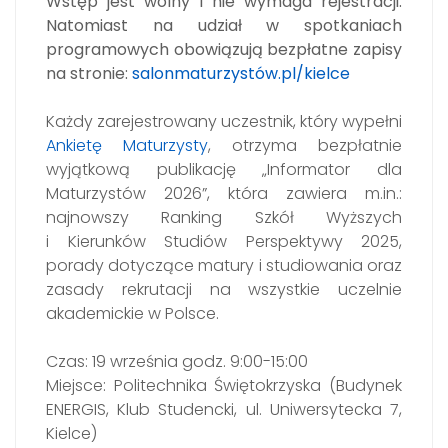
Wstęp jest wolny i nie wymaga rejestracji.
Natomiast na udział w spotkaniach
programowych obowiązują bezpłatne zapisy
na stronie:
salonmaturzystów.pl/kielce
Każdy zarejestrowany uczestnik, który wypełni
Ankietę Maturzysty
, otrzyma bezpłatnie
wyjątkową publikację „Informator dla
Maturzystów 2026”, która zawiera m.in.:
najnowszy Ranking Szkół Wyższych
i Kierunków Studiów Perspektywy 2025,
porady dotyczące matury i studiowania oraz
zasady rekrutacji na wszystkie uczelnie
akademickie w Polsce.
Czas: 19 września godz. 9:00-15:00
Miejsce: Politechnika Świętokrzyska (Budynek
ENERGIS, Klub Studencki, ul. Uniwersytecka 7,
Kielce)