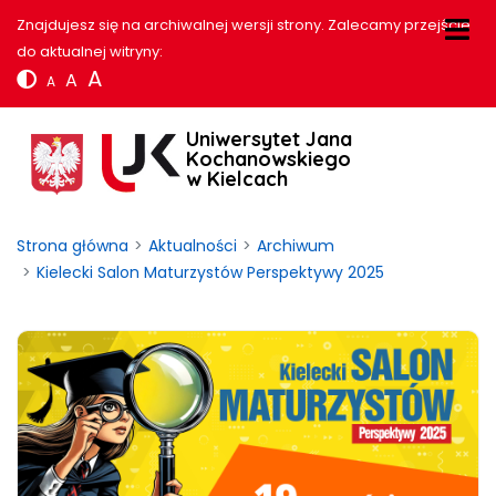
Znajdujesz się na archiwalnej wersji strony. Zalecamy przejście
do aktualnej witryny:
A
A
A
Uniwersytet Jana
Kochanowskiego
w Kielcach
Strona główna
Aktualności
Archiwum
Kielecki Salon Maturzystów Perspektywy 2025