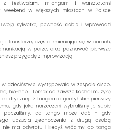
 z festiwalami, milongami i warsztatami
y weekend w większych miastach w Polsce
Twoją sylwetkę, pewność siebie i wprowadzi
atmosferze, często zmieniając się w parach,
omunikacją w parze, oraz poznawać pierwsze
zniesz przygodę z improwizacją.
w dzieciństwie występowała w zespole disco,
cha, hip-hop… Tomek od zawsze kochał muzykę
j i elektrycznej… Z tangiem argentyńskim pierwszy
t temu, gdy jako narzeczeni wybraliśmy je sobie
ko poczuliśmy, co tango może dać – gdy
lnego uczucia zjednoczenia z drugą osobą
e nie ma odwrotu i kiedyś wrócimy do tanga