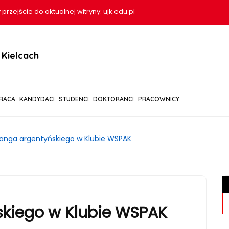
 przejście do aktualnej witryny:
ujk.edu.pl
Kielcach
RACA
KANDYDACI
STUDENCI
DOKTORANCI
PRACOWNICY
tanga argentyńskiego w Klubie WSPAK
skiego w Klubie WSPAK