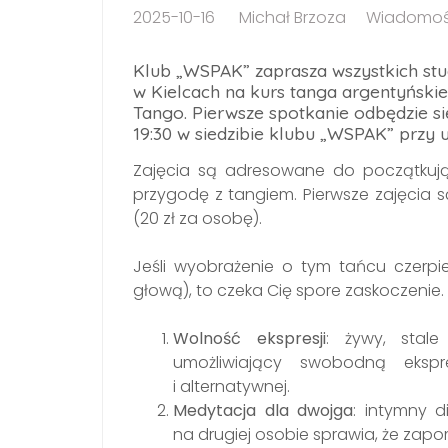
2025-10-16
Michał Brzoza
Wiadomoś
Klub „WSPAK” zaprasza wszystkich s
w Kielcach na kurs tanga argentyński
Tango. Pierwsze spotkanie odbędzie się
19:30 w siedzibie klubu „WSPAK” przy ul
Zajęcia są adresowane do początkują
przygodę z tangiem. Pierwsze zajęcia s
(20 zł za osobę).
Jeśli wyobrażenie o tym tańcu czerpie
głową), to czeka Cię spore zaskoczenie.
Wolność ekspresji
: żywy, stale
umożliwiający swobodną ekspr
i alternatywnej.
Medytacja dla dwojga
: intymny 
na drugiej osobie sprawia, że zapo