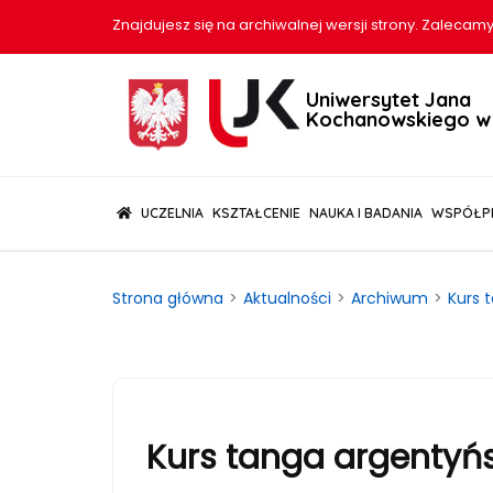
Znajdujesz się na archiwalnej wersji strony. Zalecamy
Uniwersytet Jana
Kochanowskiego w 
(CURRENT)
UCZELNIA
KSZTAŁCENIE
NAUKA I BADANIA
WSPÓŁP
Strona główna
Aktualności
Archiwum
Kurs 
Kurs tanga argentyń