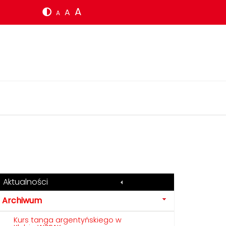
A
A
A
Aktualności
Archiwum
Kurs tanga argentyńskiego w