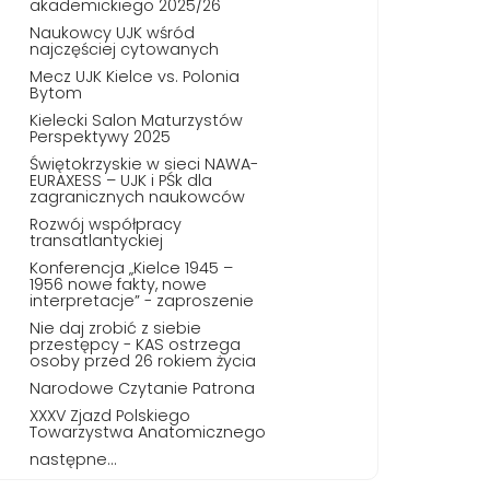
akademickiego 2025/26
Naukowcy UJK wśród
najczęściej cytowanych
Mecz UJK Kielce vs. Polonia
Bytom
Kielecki Salon Maturzystów
Perspektywy 2025
Świętokrzyskie w sieci NAWA-
EURAXESS – UJK i PŚk dla
zagranicznych naukowców
Rozwój współpracy
transatlantyckiej
Konferencja „Kielce 1945 –
1956 nowe fakty, nowe
interpretacje” - zaproszenie
Nie daj zrobić z siebie
przestępcy - KAS ostrzega
osoby przed 26 rokiem życia
Narodowe Czytanie Patrona
XXXV Zjazd Polskiego
Towarzystwa Anatomicznego
następne...