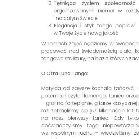
Tętniąca życiem społeczność
:
organizowanymi niemal w każd
i na całym świecie.
Elegancja i styl
: tango poprawi 
w Twoje życie nową jakość.
W ramach zajęć będziemy w swobodnej 
pracować nad świadomością ciała, k
tangowe struktury, na bazie których zac
O Otra Luna Tango:
Matylda od zawsze kochała tańczyć – 
potem tańczyła flamenco, taniec brzu
– grał na fortepianie, gitarze klasyczne
raz zetknęliśmy się już kilkanaście la
na nasz pierwszy taniec. Gdy tyl
doświadczyliśmy tego niepowtarza
we wspólnym ruchu – wiedzieliśmy, ż