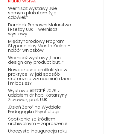
Klubie WSPAK
Wernisaż wystawy „Nie
samym plakatem żyje
człowiek”
Dorobek Pracowni Malarstwa
i Rzeźby UJK – wernisaż
wystawy
Międzynarodowy Program
Stypendialny Miasta Kielce –
nabór wniosków
Wernisaż wystawy „I can
design any product but…”
Nowoczesna proﬁlaktyka w
praktyce. W jaki sposób
skutecznie wzmacniać dzieci
i młodzież?
Wystawa ARTCITÉ 2025 z
udziałem dr hab. Katarzyny
Ziołowicz, prof. UJK
„Dzień Zero” na Wydziale
Pedagogiki i Psychologii
Spotkanie ze źródłem
archiwalnym – zaproszenie
Uroczysta Inauguracja roku