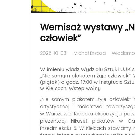
Wernisaż wystawy „N
człowiek”
2025-10-03
Michał Brzoza
Wiadomoś
W imieniu władz Wydziału Sztuki UJK 
„Nie samym plakatem żyje człowiek”. W
(piątek) o godz. 17:00 w Instytucie Sz
w Kielcach. Wstęp wolny.
„Nie samym plakatem żyje człowiek” 
artystycznej i malarstwa towarzysz
w Warszawie. Kielecka ekspozycja pows
prezentacji kilkuset plakatów w G
Przedmieściu 5. W Kielcach stawiamy n