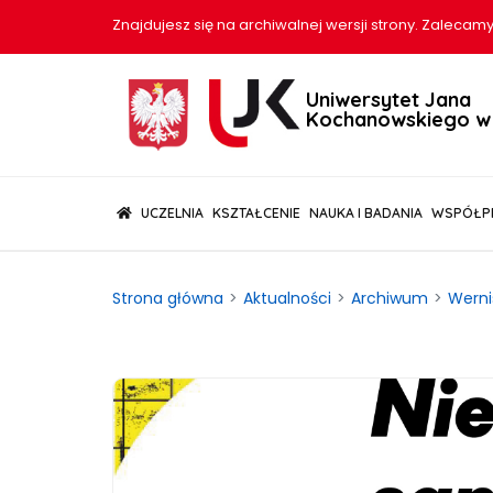
Znajdujesz się na archiwalnej wersji strony. Zalecamy
Uniwersytet Jana
Kochanowskiego w 
(CURRENT)
UCZELNIA
KSZTAŁCENIE
NAUKA I BADANIA
WSPÓŁP
Strona główna
Aktualności
Archiwum
Werni