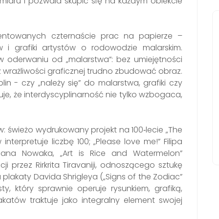
miaru i pozwala skupić się na każdym obiekcie
zentowanych czternaście prac na papierze –
w i grafiki artystów o rodowodzie malarskim.
e w oderwaniu od „malarstwa”: bez umiejętności
z wrażliwości graficznej trudno zbudować obraz.
in - czy „należy się” do malarstwa, grafiki czy
je, że interdyscyplinarność nie tylko wzbogaca,
 świeżo wydrukowany projekt na 100‐lecie „The
nterpretuje liczbę 100; „Please love me!” Filipa
miana Nowaka, „Art is Rice and Watermelon”
 przez Rirkrita Tiravaniji, odnoszącego sztukę
akaty Davida Shrigleya („Signs of the Zodiac”
sty, który sprawnie operuje rysunkiem, grafiką,
katów traktuje jako integralny element swojej