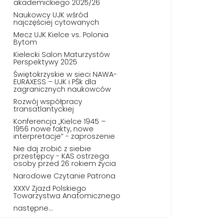
akademickiego 2025/26
Naukowcy UJK wśród
najczęściej cytowanych
Mecz UJK Kielce vs. Polonia
Bytom
Kielecki Salon Maturzystów
Perspektywy 2025
Świętokrzyskie w sieci NAWA-
EURAXESS – UJK i PŚk dla
zagranicznych naukowców
Rozwój współpracy
transatlantyckiej
Konferencja „Kielce 1945 –
1956 nowe fakty, nowe
interpretacje” - zaproszenie
Nie daj zrobić z siebie
przestępcy - KAS ostrzega
osoby przed 26 rokiem życia
Narodowe Czytanie Patrona
XXXV Zjazd Polskiego
Towarzystwa Anatomicznego
następne...