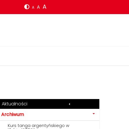
A
A
A
Aktualności
Archiwum
Kurs tanga argentyńskiego w