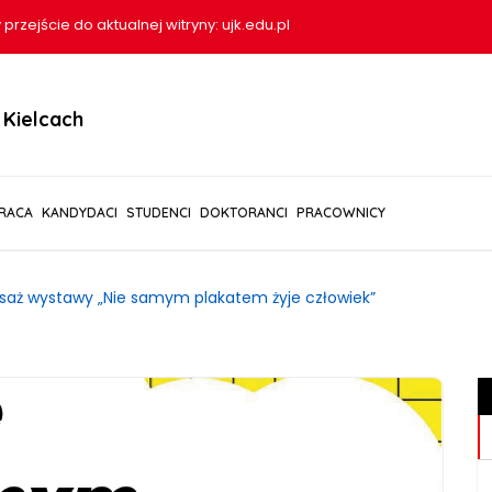
 przejście do aktualnej witryny:
ujk.edu.pl
Kielcach
RACA
KANDYDACI
STUDENCI
DOKTORANCI
PRACOWNICY
saż wystawy „Nie samym plakatem żyje człowiek”