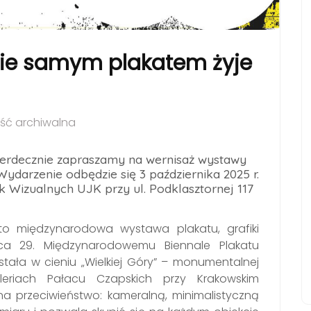
ie samym plakatem żyje
ć archiwalna
serdecznie zapraszamy na wernisaż wystawy
ydarzenie odbędzie się 3 października 2025 r.
tuk Wizualnych UJK przy ul. Podklasztornej 117
to międzynarodowa wystawa plakatu, grafiki
ąca 29. Międzynarodowemu Biennale Plakatu
tała w cieniu „Wielkiej Góry” – monumentalnej
aleriach Pałacu Czapskich przy Krakowskim
a przeciwieństwo: kameralną, minimalistyczną