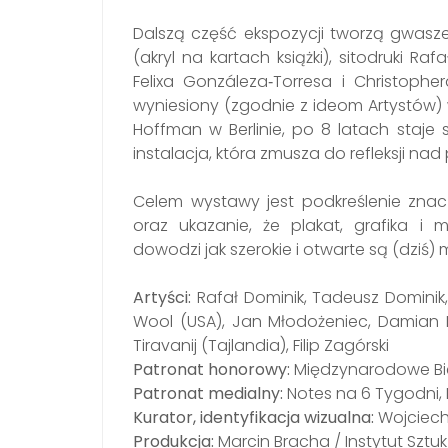
Dalszą część ekspozycji tworzą gwasz
(akryl na kartach książki), sitodruki Ra
Felixa Gonzáleza‐Torresa i Christophe
wyniesiony (zgodnie z ideom Artystów) 
Hoffman w Berlinie, po 8 latach staje 
instalacja, która zmusza do refleksji nad
Celem wystawy jest podkreślenie znacz
oraz ukazanie, że plakat, grafika i 
dowodzi jak szerokie i otwarte są (dziś) m
Artyści:
Rafał Dominik, Tadeusz Dominik,
Wool (USA), Jan Młodożeniec, Damian Now
Tiravanij (Tajlandia), Filip Zagórski
Patronat honorowy:
Międzynarodowe Bi
Patronat medialny:
Notes na 6 Tygodni
Kurator, identyfikacja wizualna:
Wojciec
Produkcja:
Marcin Bracha / Instytut Sztu