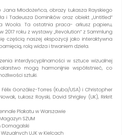
e Jana Młodożeńca, obrazy Łukasza Rayskiego
fała i Tadeusza Dominików oraz obiekt „Untitled”
ra Woola. Ta ostatnia praca- arkusz papieru,
w 2017 roku z wystawy „Revolution” z Sammlung
się częścią naszej ekspozycji jako interaktywna
 pamięcią, rolą widza i trwaniem dzieła.
enia interdyscyplinarności w sztuce wizualnej
malarstwo mogą harmonijnie współistnieć, co
ożliwości sztuki.
 Félix González-Torres (Kuba/USA) i Christopher
ak, Łukasz Rayski, David Shrigley (UK), Rirkrit
ennale Plakatu w Warszawie
, Magazyn SZUM
h Domagalski
k Wizualnych UJK w Kielcach