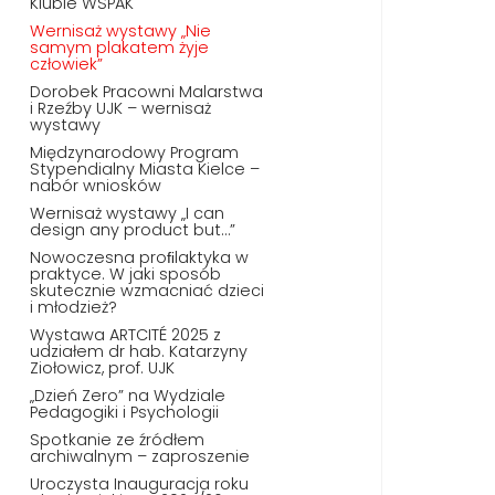
Klubie WSPAK
Wernisaż wystawy „Nie
samym plakatem żyje
człowiek”
Dorobek Pracowni Malarstwa
i Rzeźby UJK – wernisaż
wystawy
Międzynarodowy Program
Stypendialny Miasta Kielce –
nabór wniosków
Wernisaż wystawy „I can
design any product but…”
Nowoczesna proﬁlaktyka w
praktyce. W jaki sposób
skutecznie wzmacniać dzieci
i młodzież?
Wystawa ARTCITÉ 2025 z
udziałem dr hab. Katarzyny
Ziołowicz, prof. UJK
„Dzień Zero” na Wydziale
Pedagogiki i Psychologii
Spotkanie ze źródłem
archiwalnym – zaproszenie
Uroczysta Inauguracja roku