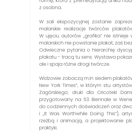
formę, która z premedytacją unika nad
z osobna.
W sali ekspozycyjnej zostanie zapre
malarskie realizacje twórców plakató
W ujęciu autorów „grafika” nie istniej
malarskich nie powstanie plakat, zaś be
Odwieczne pytania o hierarchię dyscypl
plakatu - tracą tu sens. Wystawa pokazu
ale i spaja różne drogi twórcze.
Widzowie zobaczą m.in siedem plakatów:
New York Times”, w którym stu artystów i
Zagórskiego; druki dla Cricoteki Da
przygotowany na 53. Biennale w Wenecji
do codziennych doświadczeń oraz dwa pl
i „It Was Worthwhile Doing This”), arty
rzeźbą i animacją, a projektowanie pla
praktyki.