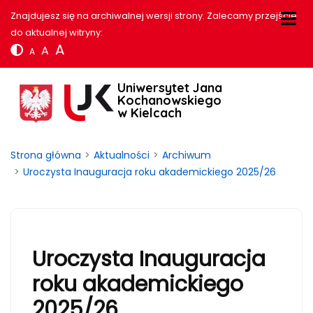
Znajdujesz się na archiwalnej wersji strony. Zalecamy przejście
do aktualnej witryny:
A
A
A
Uniwersytet Jana
Kochanowskiego
w Kielcach
Strona główna
Aktualności
Archiwum
Uroczysta Inauguracja roku akademickiego 2025/26
Uroczysta Inauguracja
roku akademickiego
2025/26