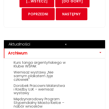
[...WSTECZ]
[DO GÓRY]
POPRZEDNI
NASTĘPNY
Aktualności
Archiwum
Kurs tanga argentyńskiego w
Klubie WSPAK
Wernisaż wystawy „Nie
samym plakatem żyje
człowiek”
Dorobek Pracowni Malarstwa
i Rzeźby UJK – wernisaż
wystawy
Międzynarodowy Program
Stypendialny Miasta Kielce –
nabór wniosków