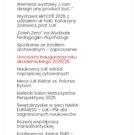
Wernisaż wystawy „I can
design any product but…”
Wystawa ARTCITÉ 2025 z
udziałem dr hab. Katarzyny
Ziołowicz, prof. UJK
„Dzień Zero” na Wydziale
Pedagogiki i Psychologii
Spotkanie ze źródłem
archiwalnym – zaproszenie
Uroczysta Inauguracja roku
akademickiego 2025/26
Naukowcy UJK wśród
najczęściej cytowanych
Mecz UJK Kielce vs. Polonia
Bytom
Kielecki Salon Maturzystów
Perspektywy 2025
Świętokrzyskie w sieci NAWA-
EURAXESS – UJK i PŚk dla
zagranicznych naukowców
Rozwój współpracy
transatlantyckiej
Konferencja „Kielce 1945 –