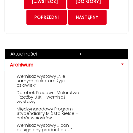
[...WSTECZ]
[DO GÓRY]
POPRZEDNI
NASTĘPNY
Aktualności
Archiwum
Wernisaż wystawy „Nie
samym plakatem żyje
człowiek”
Dorobek Pracowni Malarstwa
i Rzeźby UJK – wernisaż
wystawy
Międzynarodowy Program
Stypendialny Miasta Kielce –
nabór wniosków
Wernisaż wystawy „I can
design any product but…”