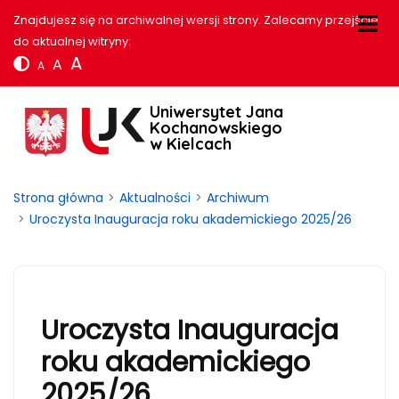
Znajdujesz się na archiwalnej wersji strony. Zalecamy przejście
do aktualnej witryny:
A
A
A
Uniwersytet Jana
Kochanowskiego
w Kielcach
Strona główna
Aktualności
Archiwum
Uroczysta Inauguracja roku akademickiego 2025/26
Uroczysta Inauguracja
roku akademickiego
2025/26