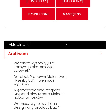
[...WSTECZ]
[DO GÓRY]
POPRZEDNI
NASTĘPNY
Aktualności
Archiwum
Wernisaż wystawy „Nie
samym plakatem żyje
człowiek”
Dorobek Pracowni Malarstwa
i Rzeźby UJK – wernisaż
wystawy
Międzynarodowy Program
Stypendialny Miasta Kielce –
nabór wniosków
Wernisaż wystawy „I can
design any product but…”