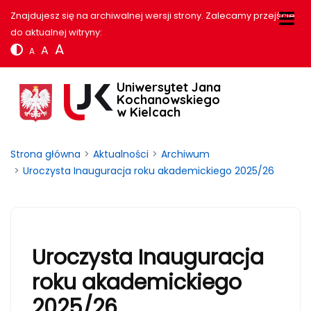
Znajdujesz się na archiwalnej wersji strony. Zalecamy przejście
do aktualnej witryny:
A
A
A
Uniwersytet Jana
Kochanowskiego
w Kielcach
Strona główna
Aktualności
Archiwum
Uroczysta Inauguracja roku akademickiego 2025/26
Uroczysta Inauguracja
roku akademickiego
2025/26