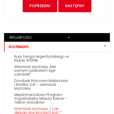
POPRZEDNI
NASTĘPNY
Aktualności
Archiwum
Kurs tanga argentyńskiego w
Klubie WSPAK
Wernisaż wystawy „Nie
samym plakatem żyje
człowiek”
Dorobek Pracowni Malarstwa
i Rzeźby UJK – wernisaż
wystawy
Międzynarodowy Program
Stypendialny Miasta Kielce –
nabór wniosków
Wernisaż wystawy „I can
design any product but…”