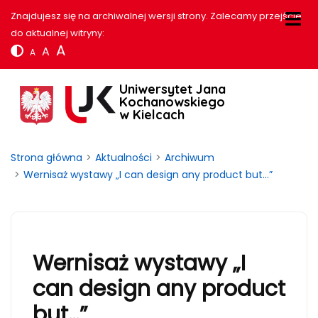
Znajdujesz się na archiwalnej wersji strony. Zalecamy przejście
do aktualnej witryny:
A
A
A
Uniwersytet Jana
Kochanowskiego
w Kielcach
Strona główna
Aktualności
Archiwum
Wernisaż wystawy „I can design any product but…”
Wernisaż wystawy „I
can design any product
but…”