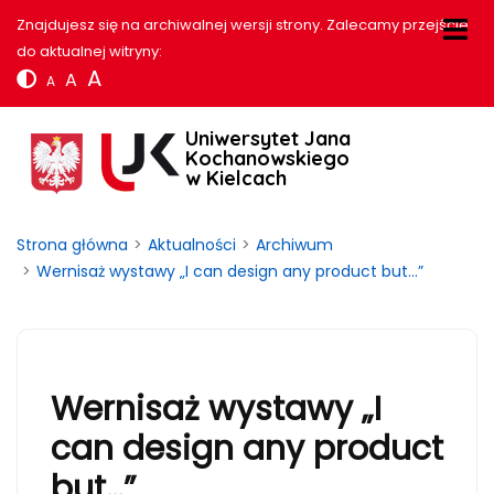
Znajdujesz się na archiwalnej wersji strony. Zalecamy przejście
do aktualnej witryny:
A
A
A
Uniwersytet Jana
Kochanowskiego
w Kielcach
Strona główna
Aktualności
Archiwum
Wernisaż wystawy „I can design any product but…”
Wernisaż wystawy „I
can design any product
but…”