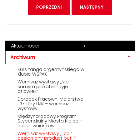
POPRZEDNI
NASTĘPNY
Aktualności
Archiwum
Kurs tanga argentyńskiego w
Klubie WSPAK
Wernisaż wystawy „Nie
samym plakatem żyje
człowiek”
Dorobek Pracowni Malarstwa
i Rzeźby UJK – wernisaż
wystawy
Międzynarodowy Program
Stypendialny Miasta Kielce –
nabór wniosków
Wernisaż wystawy „I can
design any product but…”