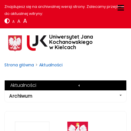
Znajdujesz się na archiwalnej wersji strony. Zalecamy przejście
do aktualnej witryny:
A
A
A
Uniwersytet Jana
Kochanowskiego
w Kielcach
Strona główna
Aktualności
Aktualności
Archiwum