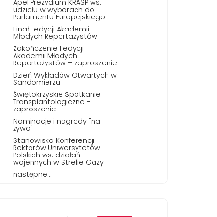
Apel Prezydium KRASP ws.
udziału w wyborach do
Parlamentu Europejskiego
Finał I edycji Akademii
Młodych Reportażystów
Zakończenie I edycji
Akademii Młodych
Reportażystów – zaproszenie
Dzień Wykładów Otwartych w
Sandomierzu
Świętokrzyskie Spotkanie
Transplantologiczne -
zaproszenie
Nominacje i nagrody "na
żywo"
Stanowisko Konferencji
Rektorów Uniwersytetów
Polskich ws. działań
wojennych w Strefie Gazy
następne...