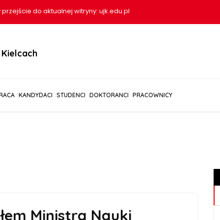
 przejście do aktualnej witryny:
ujk.edu.pl
Kielcach
RACA
KANDYDACI
STUDENCI
DOKTORANCI
PRACOWNICY
ałem Ministra Nauki