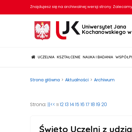
Znajdujesz się na archiwalnej wersji strony. Zalecamy
Uniwersytet Jana
Kochanowskiego w 
(CURRENT)
UCZELNIA
KSZTAŁCENIE
NAUKA I BADANIA
WSPÓŁP
Strona główna
Aktualności
Archiwum
Strona:
||<<
12
13
14
15
16
17
18
19
20
11
Święto Uczelni z udzi