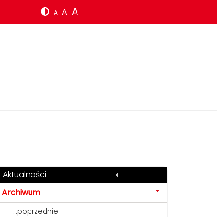
A
A
A
Aktualności
Archiwum
...poprzednie