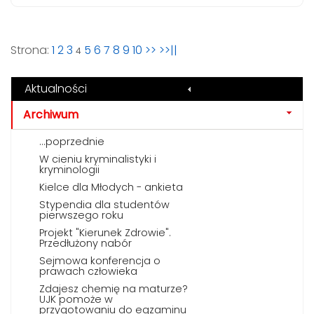
Strona:
1
2
3
5
6
7
8
9
10
>>
>>||
4
Aktualności
Archiwum
...poprzednie
W cieniu kryminalistyki i
kryminologii
Kielce dla Młodych - ankieta
Stypendia dla studentów
pierwszego roku
Projekt "Kierunek Zdrowie".
Przedłużony nabór
Sejmowa konferencja o
prawach człowieka
Zdajesz chemię na maturze?
UJK pomoże w
przygotowaniu do egzaminu