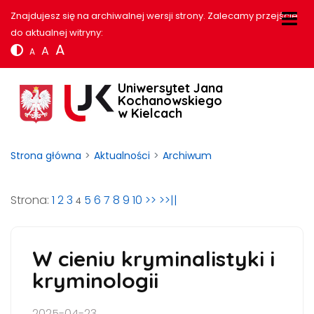
Znajdujesz się na archiwalnej wersji strony. Zalecamy przejście
do aktualnej witryny:
A
A
A
Uniwersytet Jana
Kochanowskiego
w Kielcach
Strona główna
Aktualności
Archiwum
Strona:
1
2
3
5
6
7
8
9
10
>>
>>||
4
W cieniu kryminalistyki i
kryminologii
2025-04-23