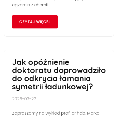
egzamin z chemii.
CZYTAJ WIĘCEJ
Jak opóźnienie
doktoratu doprowadziło
do odkrycia łamania
symetrii ładunkowej?
2025-03-27
Zapraszamy na wykład prof. dr hab. Marka