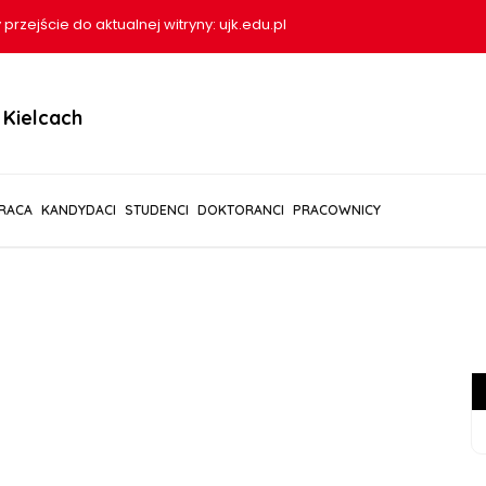
 przejście do aktualnej witryny:
ujk.edu.pl
Kielcach
RACA
KANDYDACI
STUDENCI
DOKTORANCI
PRACOWNICY