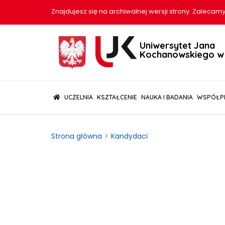
Znajdujesz się na archiwalnej wersji strony. Zalecamy
Uniwersytet Jana
Kochanowskiego w 
(CURRENT)
UCZELNIA
KSZTAŁCENIE
NAUKA I BADANIA
WSPÓŁP
Strona główna
Kandydaci