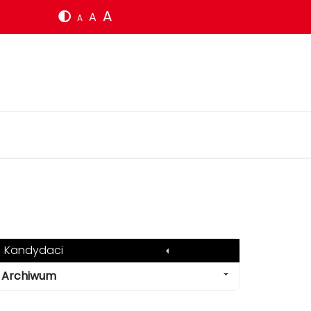
A
A
A
Kandydaci
Archiwum