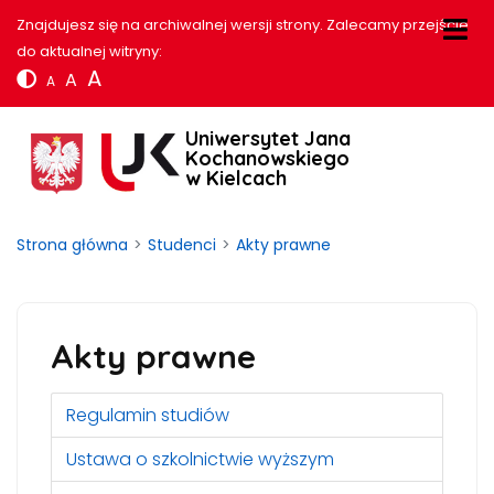
Znajdujesz się na archiwalnej wersji strony. Zalecamy przejście
do aktualnej witryny:
A
A
A
Uniwersytet Jana
Kochanowskiego
w Kielcach
Strona główna
Studenci
Akty prawne
Akty prawne
Regulamin studiów
Ustawa o szkolnictwie wyższym