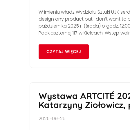
W imieniu władz Wydziału Sztuki UJK se
design any product but I don’t want to
października 2025 r. (środa) o godz. 12:0
Podklasztornej 117 w Kielcach. Wstęp wol
CZYTAJ WIĘCEJ
Wystawa ARTCITÉ 2025
Katarzyny Ziołowicz, 
2025-09-26