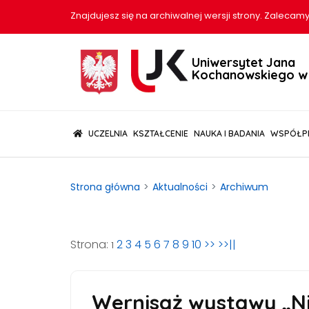
Znajdujesz się na archiwalnej wersji strony. Zalecamy
Uniwersytet Jana
Kochanowskiego w 
(CURRENT)
UCZELNIA
KSZTAŁCENIE
NAUKA I BADANIA
WSPÓŁP
Strona główna
Aktualności
Archiwum
Strona:
2
3
4
5
6
7
8
9
10
>>
>>||
1
Wernisaż wystawy „N