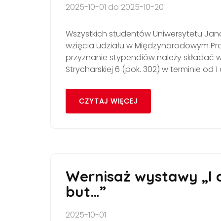
2025-10-01 do 2025-10-20
Wszystkich studentów Uniwersytetu Ja
wzięcia udziału w Międzynarodowym Prog
przyznanie stypendiów należy składać w 
Strycharskiej 6 (pok. 302) w terminie od 1
CZYTAJ WIĘCEJ
Wernisaż wystawy „I 
but…”
2025-10-01