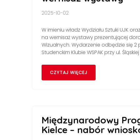
2025-10-02
W imieniu władz Wydziału Sztuki UJK ora
na wernisaż wystawy prezentującej doro
Wizualnych. Wydarzenie odbędzie się 2 pa
Studenckim Klubie WSPAK przy ul. Śląskiej
CZYTAJ WIĘCEJ
Międzynarodowy Prog
Kielce – nabór wnios