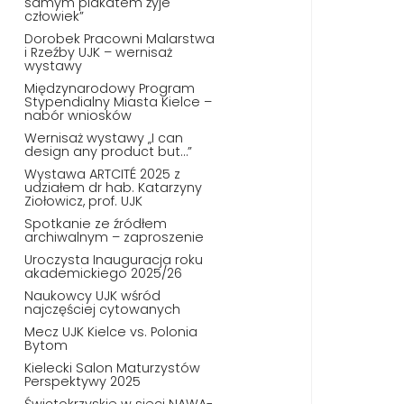
samym plakatem żyje
człowiek”
Dorobek Pracowni Malarstwa
i Rzeźby UJK – wernisaż
wystawy
Międzynarodowy Program
Stypendialny Miasta Kielce –
nabór wniosków
Wernisaż wystawy „I can
design any product but…”
Wystawa ARTCITÉ 2025 z
udziałem dr hab. Katarzyny
Ziołowicz, prof. UJK
Spotkanie ze źródłem
archiwalnym – zaproszenie
Uroczysta Inauguracja roku
akademickiego 2025/26
Naukowcy UJK wśród
najczęściej cytowanych
Mecz UJK Kielce vs. Polonia
Bytom
Kielecki Salon Maturzystów
Perspektywy 2025
Świętokrzyskie w sieci NAWA-