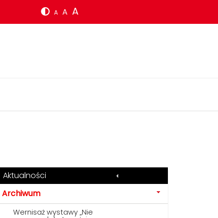
A
A
A
Aktualności
Archiwum
Wernisaż wystawy „Nie