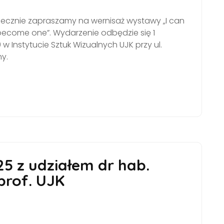
rdecznie zapraszamy na wernisaż wystawy „I can
 become one”. Wydarzenie odbędzie się 1
0 w Instytucie Sztuk Wizualnych UJK przy ul.
ny.
 z udziałem dr hab.
prof. UJK