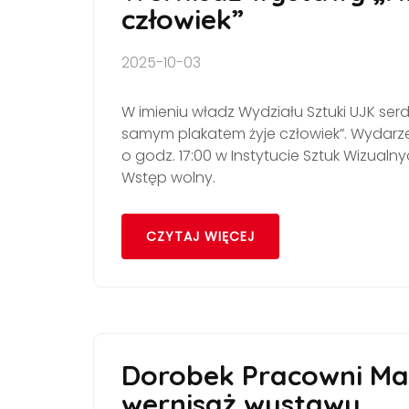
człowiek”
2025-10-03
W imieniu władz Wydziału Sztuki UJK se
samym plakatem żyje człowiek”. Wydarzen
o godz. 17:00 w Instytucie Sztuk Wizualnyc
Wstęp wolny.
CZYTAJ WIĘCEJ
Dorobek Pracowni Mal
wernisaż wystawy