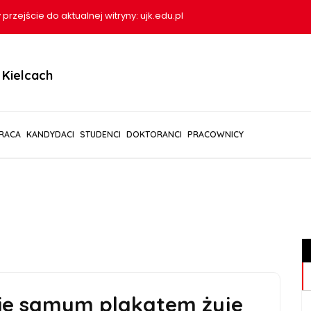
 przejście do aktualnej witryny:
ujk.edu.pl
Kielcach
RACA
KANDYDACI
STUDENCI
DOKTORANCI
PRACOWNICY
ie samym plakatem żyje