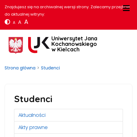
Znajdujesz się na archiwalnej wersji strony. Zalecamy przejście
do aktualnej witryny:
A
A
A
Uniwersytet Jana
Kochanowskiego
w Kielcach
Strona główna
Studenci
Studenci
Aktualności
Akty prawne